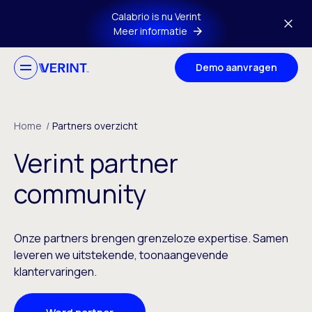
Ga naar hoofdmenu
Calabrio is nu Verint
Meer informatie
Demo aanvragen
Home
/
Partners overzicht
Verint partner
community
Onze partners brengen grenzeloze expertise. Samen
leveren we uitstekende, toonaangevende
klantervaringen.