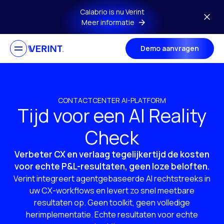
Ga naar hoofdmenu
Calabrio is nu Verint
Meer informatie
Demo aanvragen
CONTACTCENTER AI-PLATFORM
Tijd voor een AI Reality
Check
Verbeter CX en verlaag tegelijkertijd de kosten
voor echte P&L-resultaten, geen loze beloften.
Verint integreert agentgebaseerde AI rechtstreeks in
uw CX-workflows en levert zo snel meetbare
resultaten op. Geen toolkit, geen volledige
herimplementatie. Echte resultaten voor echte