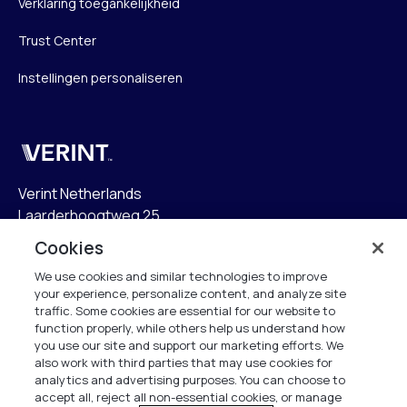
Verklaring toegankelijkheid
Trust Center
Instellingen personaliseren
Verint
Verint Netherlands
Laarderhoogtweg 25
1101 EB Amsterdam
Cookies
The Netherlands
We use cookies and similar technologies to improve
your experience, personalize content, and analyze site
info.nl@verint.com
traffic. Some cookies are essential for our website to
function properly, while others help us understand how
Algemeen:
+31 (0)20 799 19 00
you use our site and support our marketing efforts. We
also work with third parties that may use cookies for
analytics and advertising purposes. You can choose to
Support:
+31 (0)88 010 83 00
accept all, reject all non-essential cookies, or manage