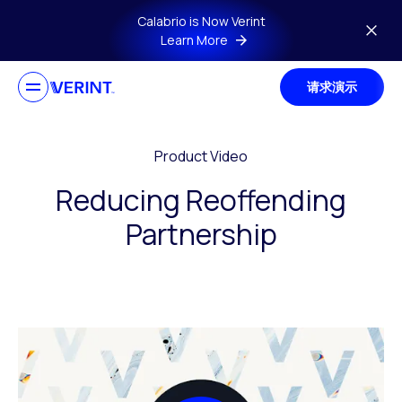
Skip to main content
Calabrio is Now Verint
Learn More
请求演示
Product Video
Reducing Reoffending
Partnership