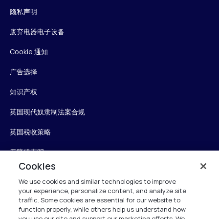
隐私声明
废弃电器电子设备
Cookie 通知
广告选择
知识产权
英国现代奴隶制法案合规
英国税收策略
无障碍声明
Cookies
信任中心
We use cookies and similar technologies to improve
your experience, personalize content, and analyze site
个性化我的设置
traffic. Some cookies are essential for our website to
function properly, while others help us understand how
you use our site and support our marketing efforts. We