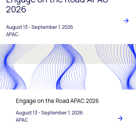
2026
August 13
-
to
September 1, 2026
APAC
Engage on the Road APAC 2026
August 13
-
to
September 1, 2026
APAC