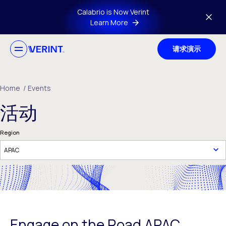
Skip to main content
Calabrio is Now Verint
Learn More
请求演示
Home
/
Events
活动
Region
Engage on the Road APAC