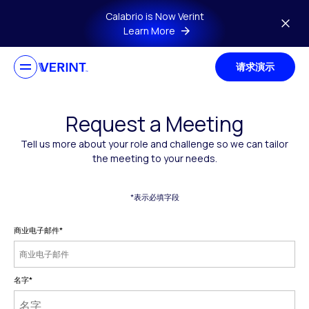
Skip to main content
Calabrio is Now Verint
Learn More
请求演示
Request a Meeting
Tell us more about your role and challenge so we can tailor
the meeting to your needs.
*表示必填字段
商业电子邮件
*
名字
*