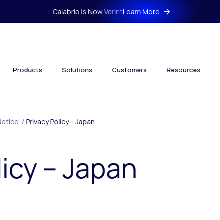
Calabrio is Now Verint
Learn More
Products
Solutions
Customers
Resources
Notice
/
Privacy Policy – Japan
licy – Japan