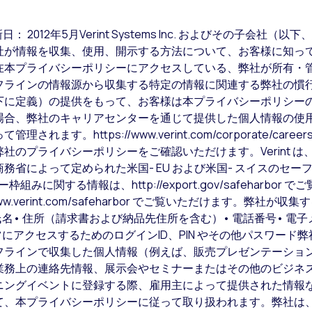
： 2012年5月Verint Systems Inc. およびその子会社（
社が情報を収集、使用、開示する方法について、お客様に知っ
在本プライバシーポリシーにアクセスしている、弊社が所有・
フラインの情報源から収集する特定の情報に関連する弊社の慣
下に定義）の提供をもって、お客様は本プライバシーポリシー
場合、弊社のキャリアセンターを通じて提供した個人情報の使
す。https://www.verint.com/corporate/caree
社のプライバシーポリシーをご確認いただけます。Verint 
務省によって定められた米国- EU および米国- スイスのセ
に関する情報は、http://export.gov/safeharbor 
ww.verint.com/safeharbor でご覧いただけます。弊
名• 住所（請求書および納品先住所を含む）• 電話番号• 電
ツにアクセスするためのログインID、PIN やその他パスワード
フラインで収集した個人情報（例えば、販売プレゼンテーショ
業務上の連絡先情報、展示会やセミナーまたはその他のビジネ
ニングイベントに登録する際、雇用主によって提供された情報
て、本プライバシーポリシーに従って取り扱われます。弊社は