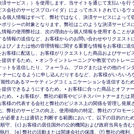
済サービス」）を使用します。当サイトを通じて支払いを行う場合
ビス会社のサービスプロバイダ）によってホストされているウ
れる個人情報はすべて、弊社ではなく、決済サービスによって
ーポリシーの対象となります。弊社はこのような決済サービス
人情報の使用弊社は、次の理由から個人情報を使用することがあ
する情報の送信など、お客様からのお問い合わせやリクエストに
および／または他の管理情報に関する重要な情報をお客様に送信
をお客様に配送し、お客様がリクエストした商品およびサービ
を提供するため。• オンライントレーニングや教室でのトレー
ケットを送信したり、フォーラム、ブログまたはその他のイン
ms のパートナーになるように申し込んだりするなど、お客様がいろ
可能性のあるマーケティングコミュニケーションを送信するため
を提供できるようにするため。• お客様に合った商品とオファ
るため。• お客様が、弊社の顧客やビジネスパートナーまたは
お客様の代表する会社と弊社のビジネス上の関係を管理し発展さ
化、弊社のサービスの向上、使用傾向の特定、弊社のプロモー
社が必要または適切と判断する範囲において、以下の目的のため：
スの順守、(c) お客様の居住国外の公的機関および政府当局を含
の執行、(e) 弊社の活動または関連会社の保護、(f) 弊社の