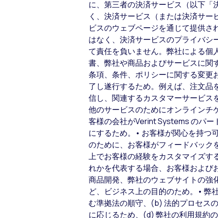
に、第三者の決済サービス（以下「決
く、決済サービス（または決済サー
ビスのウェブページを通じて提供さ
はなく、決済サービスのプライバシ
て責任を負いません。弊社による個
書、弊社や商品およびサービスに関
条項、条件、ポリシーに関する変更
了し遂行するため。例えば、注文品
信し、関連するカスタマーサービス
他のサービスのためにオンラインチ
客様の会社がVerint Syste
にするため。• お客様が関心を持つ
のために、お客様がフィードバック
上でお客様の経験をカスタマイズす
れかを代表する場合、お客様および
商品開発、弊社のウェブサイトの強
ど、ビジネス上の目的のため。• 弊
む準拠法の順守、(b) 法的プロセ
に応じるため、(d) 弊社の利用規約