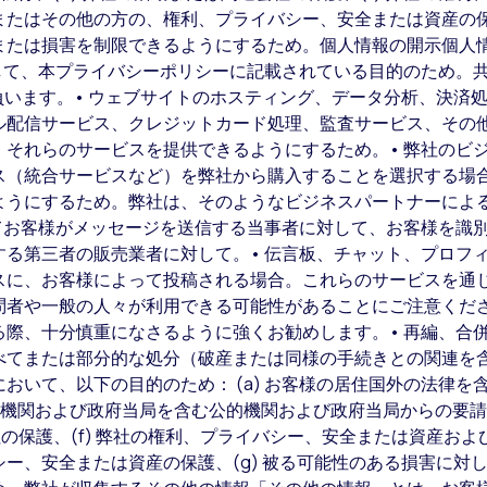
たはその他の方の、権利、プライバシー、安全または資産の保護
または損害を制限できるようにするため。個人情報の開示個人
対して、本プライバシーポリシーに記載されている目的のため。
c. が責任を負います。• ウェブサイトのホスティング、データ分析、決
ル配信サービス、クレジットカード処理、監査サービス、その
、それらのサービスを提供できるようにするため。• 弊社のビ
ス（統合サービスなど）を弊社から購入することを選択する場
ようにするため。弊社は、そのようなビジネスパートナーによ
てお客様がメッセージを送信する当事者に対して、お客様を識別
する第三者の販売業者に対して。• 伝言板、チャット、プロフ
スに、お客様によって投稿される場合。これらのサービスを通
問者や一般の人々が利用できる可能性があることにご注意くだ
る際、十分慎重になさるように強くお勧めします。• 再編、合
べてまたは部分的な処分（破産または同様の手続きとの関連を含
いて、以下の目的のため： (a) お客様の居住国外の法律を含
公的機関および政府当局を含む公的機関および政府当局からの要請に
会社の保護、(f) 弊社の権利、プライバシー、安全または資産お
ー、安全または資産の保護、(g) 被る可能性のある損害に対