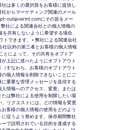
弊社は多くの選択肢をお客様に提供し
弊社からマーケティング関連のメール
@verint.comにその旨をメー
 弊社による関連会社との個人情報の
報を共有しないように希望する場合、
トアウトできます。• 弊社による関連会社
会社以外の第三者とお客様の個人情報
することによって、その共有をオプトア
様が上記に述べたようにオプトアウト
ス（すなわち、お客様のオプトアウト
様の個人情報を削除できないことにご
様に重要な管理メッセージを送信する
個人情報へのアクセス、変更、または
または弊社による使用を制限したい場
ださい。リクエストには、どの情報を変更
るお客様の個人情報の使用をどのよう
トに従うよう努めます。保存期間弊社
シーで説明されている目的を達成する