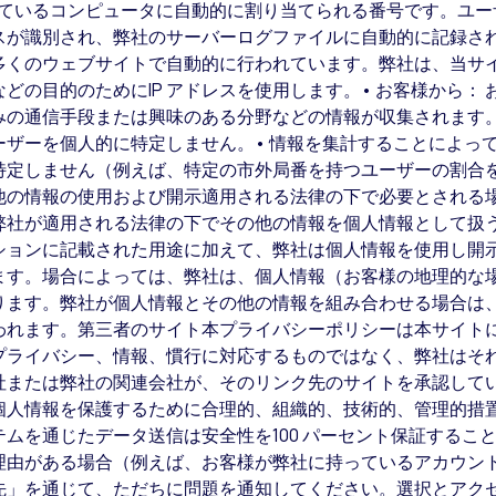
しているコンピュータに自動的に割り当てられる番号です。ユ
レスが識別され、弊社のサーバーログファイルに自動的に記録され
多くのウェブサイトで自動的に行われています。弊社は、当サ
どの目的のためにIP アドレスを使用します。• お客様から：
みの通信手段または興味のある分野などの情報が収集されます
ザーを個人的に特定しません。• 情報を集計することによって
特定しません（例えば、特定の市外局番を持つユーザーの割合
他の情報の使用および開示適用される法律の下で必要とされる
弊社が適用される法律の下でその他の情報を個人情報として扱
ションに記載された用途に加えて、弊社は個人情報を使用し開
ます。場合によっては、弊社は、個人情報（お客様の地理的な
ります。弊社が個人情報とその他の情報を組み合わせる場合は
われます。第三者のサイト本プライバシーポリシーは本サイト
プライバシー、情報、慣行に対応するものではなく、弊社はそ
社または弊社の関連会社が、そのリンク先のサイトを承認して
個人情報を保護するために合理的、組織的、技術的、管理的措
ムを通じたデータ送信は安全性を100 パーセント保証するこ
理由がある場合（例えば、お客様が弊社に持っているアカウン
先」を通じて、ただちに問題を通知してください。選択とアク