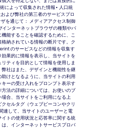
様個人を特定しない、または直接的に
術によって収集された情報• 人口統
社および弊社の第三者のサービスプロ
ザを通じて： メディアアクセス制御
ンおよびインターネットブラウザの種類やバ
に機能することを確認するために、こ
接格納されている情報の断片です。ク
int のサービスなどの情報を収集す
り効果的に情報を表示し、当サイトを
ュリティを目的として情報を使用しま
。弊社はまた、デザインと機能性を継
の助けとなるように、当サイトの利用
ッキーの受け入れをプロンプト表示す
作方法の詳細については、お使いのブ
い場合、当サイトをご利用になる上
ピクセルタグ（ウェブビーコンやクリ
に関連して、当サイトのユーザーと電
サイトの使用状況と応答率に関する統
ス」は、インターネットサービスプロバ