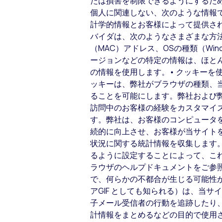
たは損害を制限できるようにするた
個人に関連しない、次のような情報で
計学的情報とお客様によって提供さ
バイダは、次のようなさまざまな方法
（MAC）アドレス、OSの種類（Win
ージョンなどの特定の情報は、ほと
の情報を使用します。• クッキーを
ッキーは、弊社がブラウザの種類、当
ることを可能にします。弊社および
訪問中のお客様の経験をカスタマイ
す。弊社は、お客様のコンピュータ
続的に向上させ、お客様が当サイト
状況に関する統計情報を収集します
るように設定することによって、こ
ラウザのヘルプドキュメントをご参
で、何らかの不都合が生じる可能性が
アGIF としても知られる）は、当
子メール受信者の行動を追跡したり
計情報をまとめるなどの目的で使用され