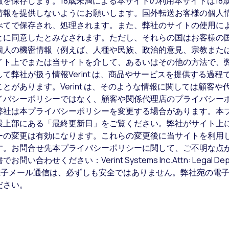
を保存します。18歳未満による本サイトの利用本サイトは18
情報を提供しないようにお願いします。国外転送お客様の個人
べてで保存され、処理されます。また、弊社のサイトの使用に
とに同意したとみなされます。ただし、それらの国はお客様の
個人の機密情報（例えば、人種や民族、政治的意見、宗教また
イト上でまたは当サイトを介して、あるいはその他の方法で、
て弊社が扱う情報Verint は、商品やサービスを提供する過
とがあります。Verint は、そのような情報に関しては顧客
イバシーポリシーではなく、顧客や関係代理店のプライバシー
弊社は本プライバシーポリシーを変更する場合があります。本
最上部にある「最終更新日」をご覧ください。弊社がサイト上
ーの変更は有効になります。これらの変更後に当サイトを利用
問合せ先本プライバシーポリシーに関して、ご不明な点があれば、pr
さい：Verint Systems Inc.Attn: Legal Department
 NY 11747 USA電子メール通信は、必ずしも安全ではありません。弊
ださい。