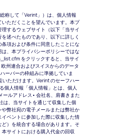
以下、総称して「Verint」）は、個人情報
ていただくことを望んでいます。本プ
管理するウェブサイト（以下「当サイ
行を述べたものであり、以下に詳しく
の条項および条件に同意したことにな
用は、本プライバシーポリシーではな
rs_list.cfm をクリックすると、当サイ
は、欧州連合およびスイスからのデータ
ーフハーバーの枠組みに準拠していま
でご覧いただけます。Verint のセーフハー
社が収集する個人情報「個人情報」とは、個人
子メールアドレス• 会社名、肩書きまた
弊社は、当サイトを通じて収集した個
ンや弊社宛の電子メールまたは弊社か
スイベントに参加した際に収集した情
など）を統合する場合があります。そ
、本サイトにおける購入代金の回収