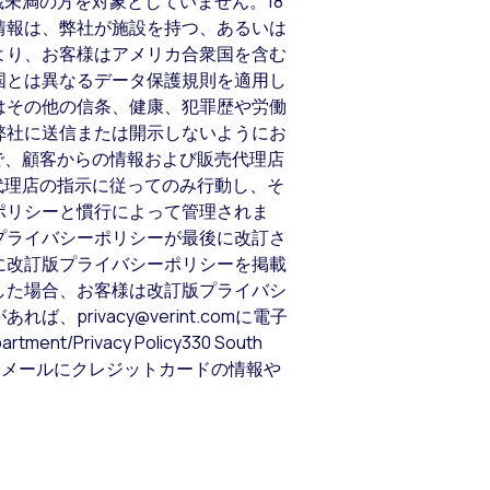
歳未満の方を対象としていません。18
情報は、弊社が施設を持つ、あるいは
より、お客様はアメリカ合衆国を含む
国とは異なるデータ保護規則を適用し
はその他の信条、健康、犯罪歴や労働
弊社に送信または開示しないようにお
程で、顧客からの情報および販売代理店
や代理店の指示に従ってのみ行動し、そ
ポリシーと慣行によって管理されま
プライバシーポリシーが最後に改訂さ
に改訂版プライバシーポリシーを掲載
した場合、お客様は改訂版プライバシ
ivacy@verint.comに電子
/Privacy Policy330 South
社宛の電子メールにクレジットカードの情報や