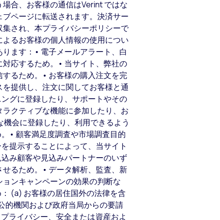
、お客様の通信はVerint ではな
ェブページに転送されます。決済サー
収集され、本プライバシーポリシーで
によるお客様の個人情報の使用につい
ります：• 電子メールアラート、白
対応するため。• 当サイト、弊社の
するため。• お客様の購入注文を完
スを提供し、注文に関してお客様と通
ニングに登録したり、サポートやその
タラクティブな機能に参加したり、お
いろな機会に登録したり、利用できるよう
。• 顧客満足度調査や市場調査目的
ーを提示することによって、当サイト
見込み顧客や見込みパートナーのいず
せるため。• データ解析、監査、新
ションキャンペーンの効果の判断な
 (a) お客様の居住国外の法律を含
む公的機関および政府当局からの要請
権利、プライバシー、安全または資産およ