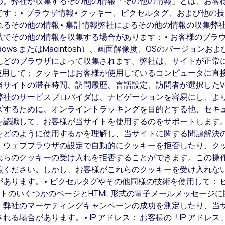
め。弊社が収集するその他の情報「その他の情報」とは、お客
す：• ブラウザ情報• クッキー、ピクセルタグ、および他の技
れるその他の情報• 集計情報弊社によるその他の情報の収集弊
でその他の情報を収集する場合があります：• お客様のブラウ
dows またはMacintosh）、画面解像度、OSのバージョ
んどのブラウザによって収集されます。弊社は、サイトが正常
使用して： クッキーはお客様が使用しているコンピュータに直
サイトの滞在時間、訪問履歴、言語設定、訪問者が選択したVer
弊社のサービスプロバイダは、ナビゲーションを容易にし、よ
ズするために、オンライントラッキングを目的とする他、セキ
を認識して、お客様が当サイトを使用するのをサポートします
をどのように使用するかを理解し、当サイトに関する問題解決
。ウェブブラウザの設定で自動的にクッキーを拒否したり、ク
れらのクッキーの受け入れを拒否することができます。この操
照ください。しかし、お客様がこれらのクッキーを受け入れな
あります。• ピクセルタグやその他同様の技術を使用して： 
サイトのいくつかのページとHTML 形式の電子メールメッセージ
、弊社のマーケティングキャンペーンの成功を測定したり、当
る場合があります。• IP アドレス： お客様の「IP アドレ