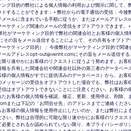
ィング目的の弊社による個人情報の利用および開示に関して、
トすることができます：• 弊社からの電子通信の受信： 今後
ルに含まれている手順に従うか、またはメールアドレスopt-out
マーケティング関連のメールの受信をオプトアウトできます。•
後弊社がマーケティング目的で弊社の関連会社とお客様の個人情
nt.comにその旨をメール送信することによって、その共有をオプ
マーケティング目的）： 今後弊社がマーケティング目的で関連
アドレスopt-out@verint.comにその旨をメール送信
な限り速やかにお客様のリクエストに従うよう努めます。お客
情報を共有した関連会社や関連会社以外の第三者のデータベー
客様の個人情報がすでに提供済みのデータベース）から、お客
のメッセージの受信をオプトアウトした場合でも、弊社はお客
受信はオプトアウトできないことにご注意ください。お客様の
れたお客様の個人情報を確認、修正、更新、使用停止、削除、
rint.comまたは下記の「お問合せ先」のアドレスまでご連絡く
らお客様の個人情報を使用停止にしたいのか、または弊社によ
ださい。弊社は合理的に可能な限り速やかにお客様のリクエス
て必要とされるか認められていない限り、本プライバシーポリ