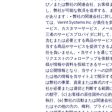
び／または弊社の関連会社、お客様ま
し、弊社が可能な救済を追求する、
があります：• 弊社の関連会社に
ては、Verint Systems In
ービス、カスタマーサービス、メー
三者のサービスプロバイダに対して
含むまたは必要とする商品やサービ
当する商品やサービスを提供できる
任を負いません。• 当サイトを通じ
リクエストのフォローアップを依頼
様が情報や資料を投稿できるサービ
は公開情報となり、当サイトへの訪
たは他の情報を当サイト上で開示す
は弊社の事業、資産または株式のす
社が必要または適切と判断する範囲にお
の順守、(c) お客様の居住国外の
執行、(e) 弊社の活動または関連
たはその他の方の、権利、プライバシ