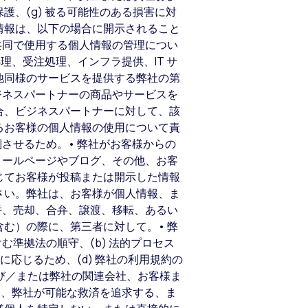
、(g) 被る可能性のある損害に対
情報は、以下の場合に開示されること
共同で使用する個人情報の管理につい
済処理、受注処理、インフラ提供、IT サ
他同様のサービスを提供する弊社の第
ジネスパートナーの商品やサービスを
合、ビジネスパートナーに対して、該
るお客様の個人情報の使用について責
させるため。• 弊社がお客様からの
ィールページやブログ、その他、お客
じてお客様が投稿または開示した情報
さい。弊社は、お客様が個人情報、ま
併、売却、合弁、譲渡、移転、あるい
む）の際に、第三者に対して。• 弊
む準拠法の順守、(b) 法的プロセス
応じるため、(d) 弊社の利用規約の
よび／または弊社の関連会社、お客様ま
し、弊社が可能な救済を追求する、ま