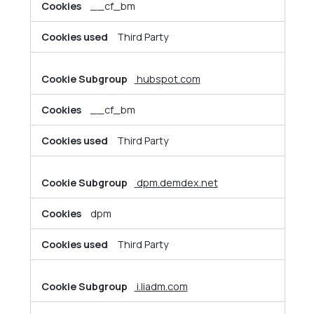
__cf_bm
Third Party
hubspot.com
__cf_bm
Third Party
dpm.demdex.net
dpm
Third Party
i.liadm.com