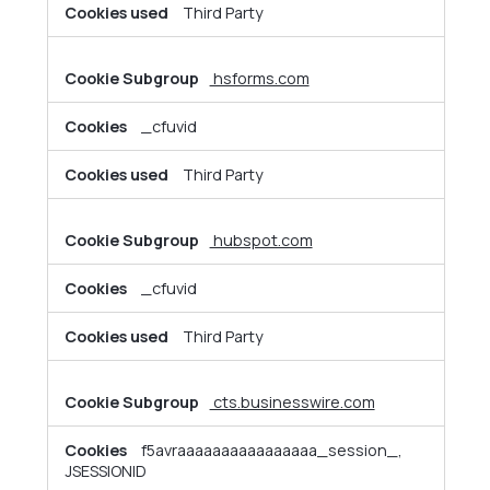
Third Party
hsforms.com
_cfuvid
Third Party
hubspot.com
_cfuvid
Third Party
cts.businesswire.com
f5avraaaaaaaaaaaaaaaa_session_,
JSESSIONID