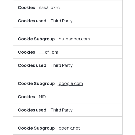
rlas3, pxrc
Third Party
hs-banner.com
__cf_bm
Third Party
google.com
NID
Third Party
openx.net