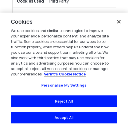
Third Party
businesswire.com
Cookies
We use cookies and similar technologies to improve
ak_bmsc
your experience, personalize content, and analyze site
traffic. Some cookies are essential for our website to
Third Party
function properly, while others help us understand how
you use our site and support our marketing efforts. We
also work with third parties that may use cookies for
www.trustradius.com
analytics and advertising purposes. You can choose to
accept all, reject all non-essential cookies, or manage
_trti
your preferences.
Verint's Cookie Notice
Personalise My Settings
Third Party
Reject All
spotify.com
sp_t, sp_landing
Accept All
Third Party