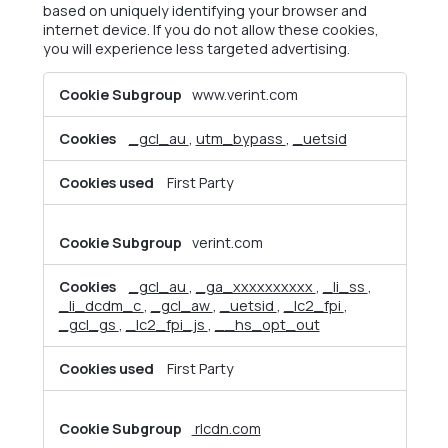
based on uniquely identifying your browser and
internet device. If you do not allow these cookies,
you will experience less targeted advertising.
Targeting
www.verint.com
Cookies
_gcl_au
,
utm_bypass
,
_uetsid
First Party
verint.com
_gcl_au
,
_ga_xxxxxxxxxx
,
_li_ss
,
_li_dcdm_c
,
_gcl_aw
,
_uetsid
,
_lc2_fpi
,
_gcl_gs
,
_lc2_fpi_js
,
__hs_opt_out
First Party
rlcdn.com