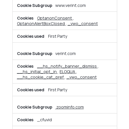
www.verint.com
OptanonConsent
,
OptanonAlertBoxClosed
,
_vwo_consent
First Party
verint.com
__hs_notify_banner_dismiss
,
__hs_initial_opt_in
,
ELOQUA
,
__hs_cookie_cat_pref
,
_vwo_consent
First Party
zoominfo.com
_cfuvid