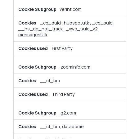
verint.com
_cq_duid
,
hubspotutk
,
_cq_suid
,
__hs_do_not_track
,
_vwo_uuid_v2
,
messagesUtk
First Party
zoominfo.com
__cf_bm
Third Party
g2.com
__cf_bm, datadome