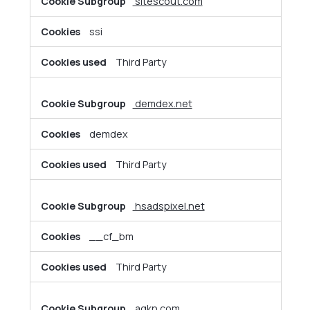
sitescout.com
ssi
Third Party
demdex.net
demdex
Third Party
hsadspixel.net
__cf_bm
Third Party
agkn.com