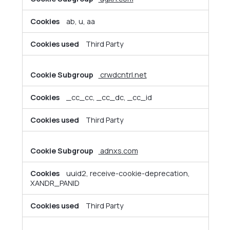
ab, u, aa
Third Party
crwdcntrl.net
_cc_cc, _cc_dc, _cc_id
Third Party
adnxs.com
uuid2, receive-cookie-deprecation,
XANDR_PANID
Third Party