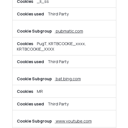
_li_ss
Third Party
pubmatic.com
PugT, KRTBCOOKIE_xxxx,
KRTBCOOKIE_XXXX
Third Party
bat.bing.com
MR
Third Party
www.youtube.com