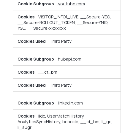
youtube.com
VISITOR_INFO1_LIVE, __Secure-YEC,
__Secure-ROLLOUT_TOKEN, __Secure-YNID,
YSC, __Secure-xxxxxxx
Third Party
hubapi.com
__cf_bm
Third Party
linkedin.com
lidc, UserMatchHistory,
AnalyticsSyncHistory, bcookie, __cf_bm, li_gc,
li_sugr