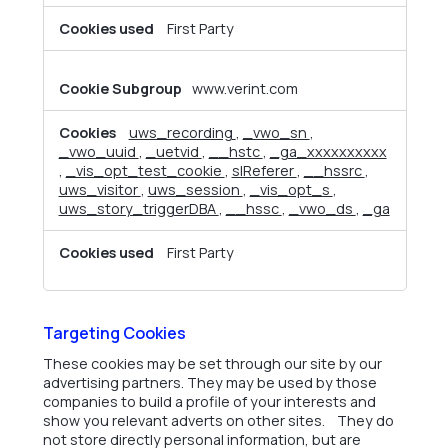
First Party
www.verint.com
uws_recording
,
_vwo_sn
,
_vwo_uuid
,
_uetvid
,
__hstc
,
_ga_xxxxxxxxxx
,
_vis_opt_test_cookie
,
slReferer
,
__hssrc
,
uws_visitor
,
uws_session
,
_vis_opt_s
,
uws_story_triggerDBA
,
__hssc
,
_vwo_ds
,
_ga
First Party
Targeting Cookies
These cookies may be set through our site by our
advertising partners. They may be used by those
companies to build a profile of your interests and
show you relevant adverts on other sites. They do
not store directly personal information, but are