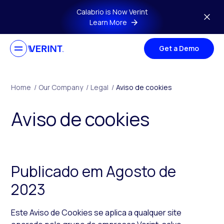
Skip to main content
Calabrio is Now Verint
Learn More
Get a Demo
Home
/
Our Company
/
Legal
/
Aviso de cookies
Aviso de cookies
Publicado em Agosto de
2023
Este Aviso de
Cookies
se aplica a qualquer site