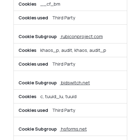
__cf_bm
Third Party
rubiconproject.com
khaos_p, audit, khaos, audit_p
Third Party
bidswitch.net
c, tuuid_lu, tuuid
Third Party
hsforms.net