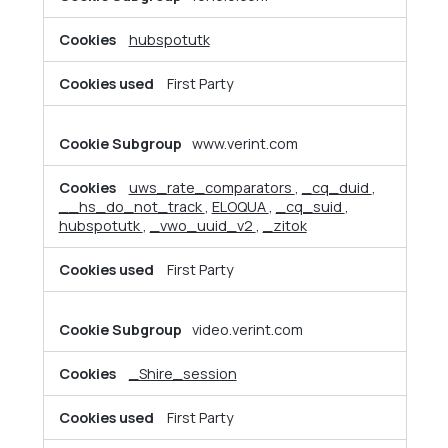
hubspotutk
First Party
www.verint.com
uws_rate_comparators
,
_cq_duid
,
__hs_do_not_track
,
ELOQUA
,
_cq_suid
,
hubspotutk
,
_vwo_uuid_v2
,
_zitok
First Party
video.verint.com
_Shire_session
First Party