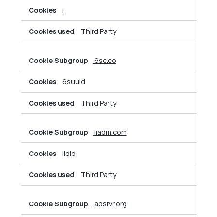
i
Third Party
6sc.co
6suuid
Third Party
liadm.com
lidid
Third Party
adsrvr.org