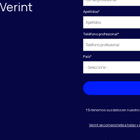
Verint
Apellidos
*
Teléfono profesional
*
País
*
†Si tenemos sus datos en nuestro 
Verint se compromete a tratar y