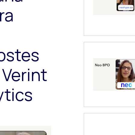
ra
ostes
 Verint
tics