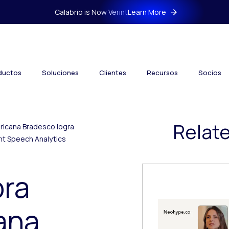
Calabrio is Now Verint
Learn More
ductos
Soluciones
Clientes
Recursos
Socios
Relat
ricana Bradesco logra
nt Speech Analytics
ora
ana