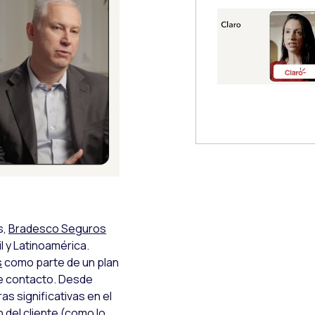
 Modal
s,
Bradesco Seguros
 y Latinoamérica.
s
como parte de un plan
de contacto. Desde
 significativas en el
 del cliente (como lo