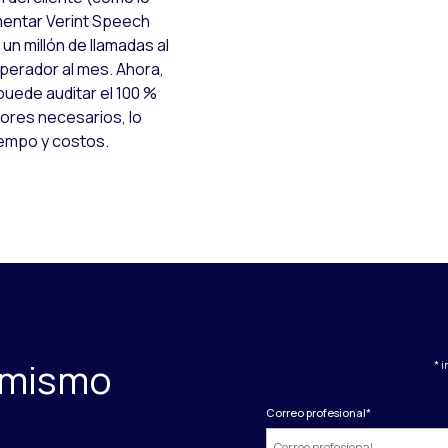
mentar Verint Speech
un millón de llamadas al
operador al mes. Ahora,
puede auditar el 100 %
dores necesarios, lo
iempo y costos.
 mismo
* 
Correo profesional
*