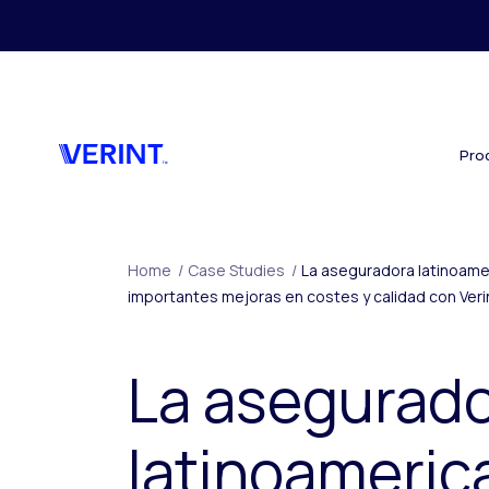
Skip to main content
Pro
Home
/
Case Studies
/
La aseguradora latinoame
importantes mejoras en costes y calidad con Veri
La asegurad
latinoameric