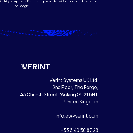
TCHA y se aplica la
Política de privacidad
y
Condiciones de servicio
de Google.
Verint
Verint Systems UK Ltd.
2nd Floor, The Forge,
43 Church Street, Woking GU21 6HT
United Kingdom
info.es@verint.com
+33 6 40 50 87 28