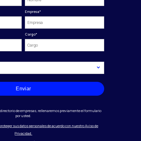
Empresa
*
Cargo
*
Enviar
directorio de empresas, rellenaremos previamente el formulario
por usted.
 proteger sus datos personales de acuerdo con nuestro Aviso de
Privacidad.