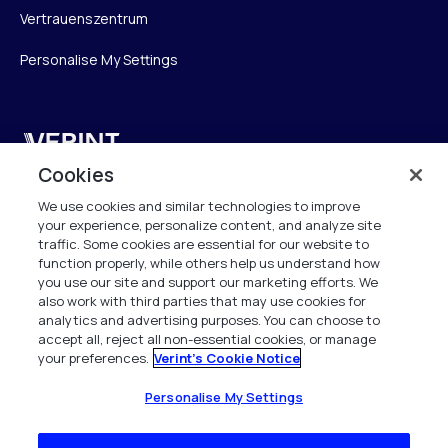
Vertrauenszentrum
Personalise My Settings
Verint
Cookies
Verint Systems GmbH
We use cookies and similar technologies to improve
Ziegelteich 29
your experience, personalize content, and analyze site
24103 Kiel
traffic. Some cookies are essential for our website to
function properly, while others help us understand how
info.de@verint.com
you use our site and support our marketing efforts. We
also work with third parties that may use cookies for
analytics and advertising purposes. You can choose to
+491733165824
accept all, reject all non-essential cookies, or manage
your preferences.
Verint's Cookie Notice
Alle Rechte vorbehalten. 2026
Personalise My Settings