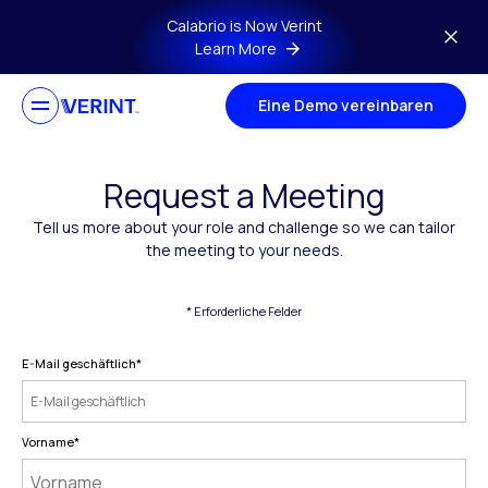
Skip to main content
Calabrio is Now Verint
Learn More
Eine Demo vereinbaren
Request a Meeting
Tell us more about your role and challenge so we can tailor
the meeting to your needs.
* Erforderliche Felder
E-Mail geschäftlich
*
Vorname
*