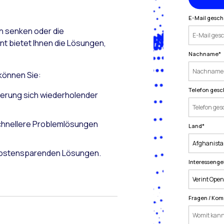
E-Mail gesch
en senken oder die
nt bietet Ihnen die Lösungen,
Nachname
*
 können Sie:
Telefon gesc
ierung sich wiederholender
schnellere Problemlösungen
Land
*
, kostensparenden Lösungen.
Interessenge
Fragen / Ko