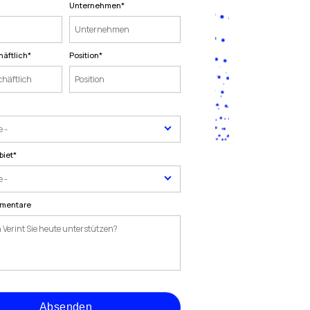
Unternehmen
*
häftlich
*
Position
*
biet
*
mmentare
Absenden