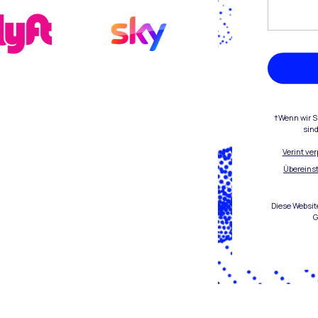
†Wenn wir Si
sind
Verint ve
Übereins
Diese Websit
G