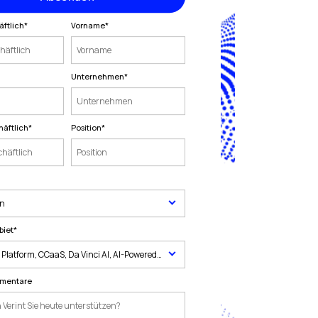
äftlich
*
Vorname
*
Unternehmen
*
häftlich
*
Position
*
biet
*
mmentare