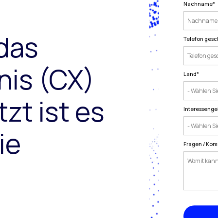
Nachname
*
 das
Telefon gesc
nis (CX)
Land
*
tzt ist es
Interessenge
ie
Fragen / Ko