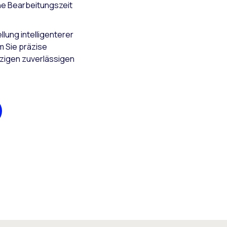
che Bearbeitungszeit
llung intelligenterer
m Sie präzise
nzigen zuverlässigen