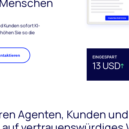
r Menschen
d Kunden sofort KI-
höhen Sie so die
ontaktieren
EINGESPART
13 USD
hren Agenten, Kunden und 
f auf vertrauenswürdiges