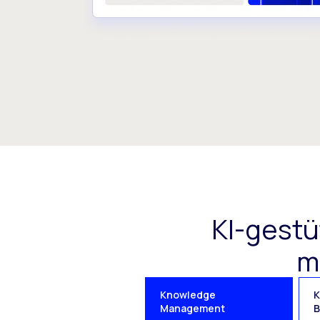
KI-gest
m
Knowledge
K
Management
B