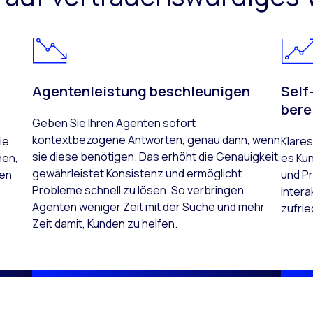
Agentenleistung beschleunigen
Self
bere
Geben Sie Ihren Agenten sofort
kontextbezogene Antworten, genau dann, wenn
ie
Klare
sie diese benötigen. Das erhöht die Genauigkeit,
hen,
es Kun
gewährleistet Konsistenz und ermöglicht
nen
und Pr
Probleme schnell zu lösen. So verbringen
Inter
Agenten weniger Zeit mit der Suche und mehr
zufrie
Zeit damit, Kunden zu helfen.