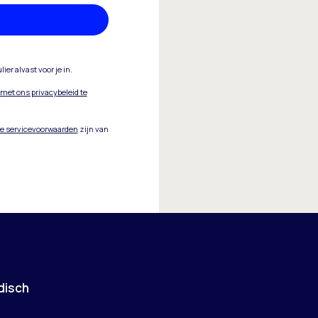
er alvast voor je in.
et ons privacybeleid te
e servicevoorwaarden
zijn van
disch