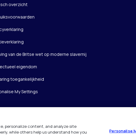
isch overzicht
uiksvoorwaarden
cyverklaring
ieverklaring
ving van de Britse wet op moderne slavernij
llectueel eigendom
aring toegankelijkheid
onalise My Settings
e, personalize content, and analyze site
Personalise 
operly, while others help us understand how you