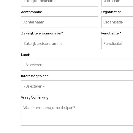
Achternaam
*
Organisatie
*
Zakelijk telefoonnummer
*
Functietitel
*
Land
*
Interessegebied
*
Vraag/opmerking