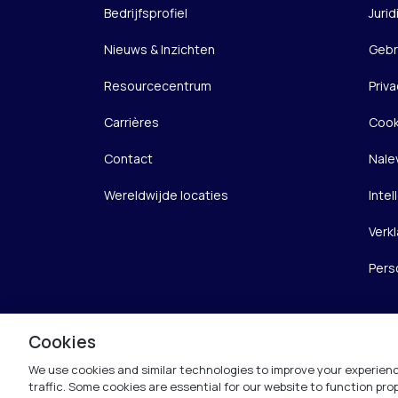
Bedrijfsprofiel
Jurid
Nieuws & Inzichten
Gebr
Resourcecentrum
Priva
Carrières
Cook
Contact
Nale
Wereldwijde locaties
Inte
Verkl
Pers
Cookies
We use cookies and similar technologies to improve your experienc
traffic. Some cookies are essential for our website to function pr