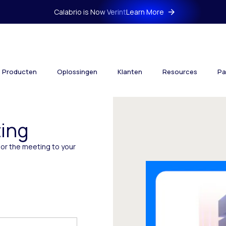
Calabrio is Now Verint
Learn More
Producten
Oplossingen
Klanten
Resources
Pa
ing
lor the meeting to your