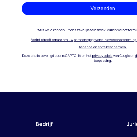
Verzenden
†Als we je kennen uit ons zakelijk adresboek, vullen we het formuli
Verint streeft ernaar om uw persoonsgegevens in overeenstemming m
behandelen en te beschermen.
Deze site is beveiligd door reCAPTCHA en het
privacybeleid
van Google en
d
toepassing.
Bedrijf
Juri