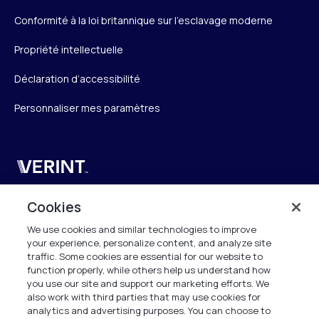
Conformité à la loi britannique sur l’esclavage moderne
Propriété intellectuelle
Déclaration d’accessibilité
Personnaliser mes paramètres
Verint
Verint Systems SAS
Cookies
19 Bd Malesherbes
We use cookies and similar technologies to improve
75008 Paris
your experience, personalize content, and analyze site
France
traffic. Some cookies are essential for our website to
function properly, while others help us understand how
info.fr@verint.com
you use our site and support our marketing efforts. We
also work with third parties that may use cookies for
analytics and advertising purposes. You can choose to
+33 6 40 50 87 28