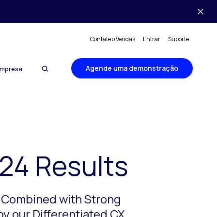
Contate o Vendas
Entrar
Suporte
Agende uma demonstração
mpresa
24 Results
s Combined with Strong
by our Differentiated CX