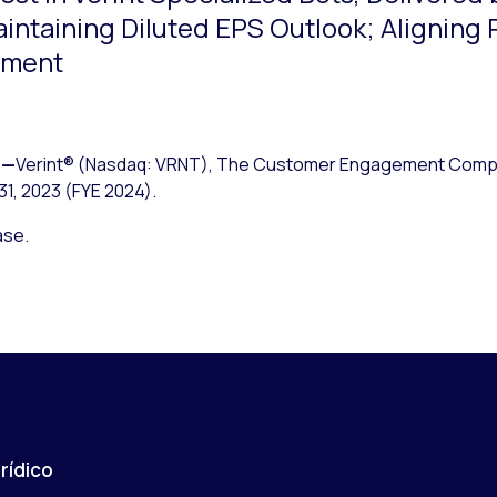
intaining Diluted EPS Outlook; Aligning
nment
—
Verint® (Nasdaq: VRNT), The Customer Engagement Compa
31, 2023 (FYE 2024).
ase.
rídico