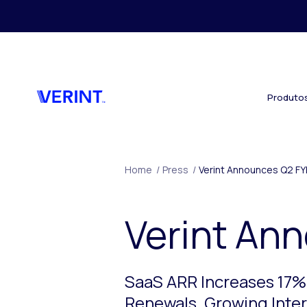
Skip to main content
Produto
Home
/
Press
/
Verint Announces Q2 FY
Verint An
SaaS ARR Increases 17%
Renewals. Growing Intere