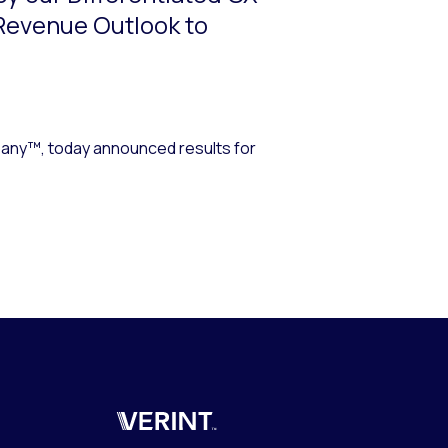
 Revenue Outlook to
ny™, today announced results for
Verint