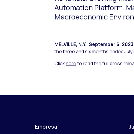
Automation Platform. Ma
Macroeconomic Enviro
MELVILLE, N.Y.
,
September 6, 2023
the three and six months ended July 
Click
here
to read the full press rele
Empresa
Ju