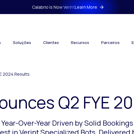
Calabrio is Now Verint
Learn More
s
Soluções
Clientes
Recursos
Parceiros
E
E 2024 Results
nounces Q2 FYE 20
 Year-Over-Year Driven by Solid Booking
st in Verint Specialized Bots, Delivered 