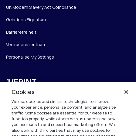
UK Modern Slavery Act Compliance
Geistiges Eigentum
Barrierefreiheit
Vertrauenszentrum
Personalise My Settings
Verint
Cookies
Verint Systems GmbH
We use cookies and similar technologies to improve
Ziegelteich 29
your experience, personalize content, and analyze site
24103 Kiel
traffic. Some cookies are essential for our website to
function properly, while others help us understand how
info.de@verint.com
you use our site and support our marketing efforts. We
also work with third parties that may use cookies for