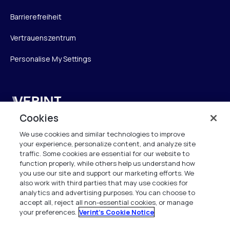
Barrierefreiheit
Vertrauenszentrum
Personalise My Settings
Verint
Cookies
Verint Systems GmbH
We use cookies and similar technologies to improve
Ziegelteich 29
your experience, personalize content, and analyze site
24103 Kiel
traffic. Some cookies are essential for our website to
function properly, while others help us understand how
info.de@verint.com
you use our site and support our marketing efforts. We
also work with third parties that may use cookies for
analytics and advertising purposes. You can choose to
+491733165824
accept all, reject all non-essential cookies, or manage
your preferences.
Verint's Cookie Notice
Alle Rechte vorbehalten. 2026