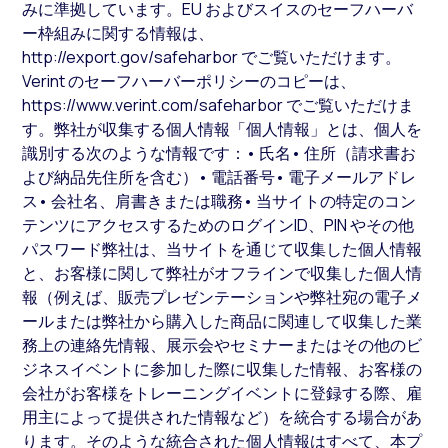
みに準拠しています。EU およびスイスのセーフハーバ
ー枠組みに関する情報は、
http://export.gov/safeharbor でご覧いただけます。
Verint のセーフハーバーポリシーのコピーは、
https://www.verint.com/safeharbor でご覧いただけま
す。弊社が収集する個人情報「個人情報」とは、個人を
識別する次のような情報です：• 氏名• 住所（請求書お
よび納品先住所を含む）• 電話番号• 電子メールアドレ
ス• 会社名、肩書きまたは職務• 当サイトの特定のコン
テンツにアクセスするためのログインID、PIN やその他
パスワード弊社は、当サイトを通じて収集した個人情報
と、お客様に関して弊社がオフラインで収集した個人情
報（例えば、販売プレゼンテーションや弊社宛の電子メ
ールまたは弊社から購入した商品に関連して収集した業
務上の連絡先情報、展示会やセミナーまたはその他のビ
ジネスイベントに参加した際に収集した情報、お客様の
会社がお客様をトレーニングイベントに登録する際、雇
用主によって提供された情報など）を統合する場合があ
ります。そのような統合された個人情報はすべて、本プ