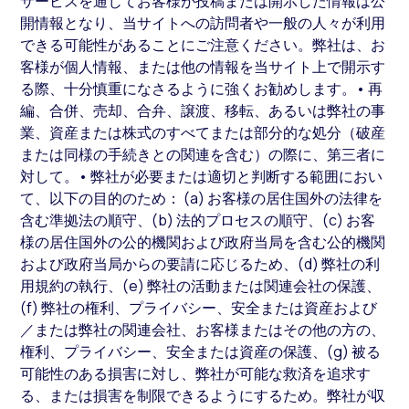
サービスを通じてお客様が投稿または開示した情報は公
開情報となり、当サイトへの訪問者や一般の人々が利用
できる可能性があることにご注意ください。弊社は、お
客様が個人情報、または他の情報を当サイト上で開示す
る際、十分慎重になさるように強くお勧めします。• 再
編、合併、売却、合弁、譲渡、移転、あるいは弊社の事
業、資産または株式のすべてまたは部分的な処分（破産
または同様の手続きとの関連を含む）の際に、第三者に
対して。• 弊社が必要または適切と判断する範囲におい
て、以下の目的のため： (a) お客様の居住国外の法律を
含む準拠法の順守、(b) 法的プロセスの順守、(c) お客
様の居住国外の公的機関および政府当局を含む公的機関
および政府当局からの要請に応じるため、(d) 弊社の利
用規約の執行、(e) 弊社の活動または関連会社の保護、
(f) 弊社の権利、プライバシー、安全または資産および
／または弊社の関連会社、お客様またはその他の方の、
権利、プライバシー、安全または資産の保護、(g) 被る
可能性のある損害に対し、弊社が可能な救済を追求す
る、または損害を制限できるようにするため。弊社が収