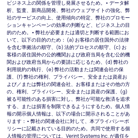
ビジネス上の関係を管理し発展させるため。• データ解
析、監査、新商品開発、弊社のウェブサイトの強化、弊
社のサービスの向上、使用傾向の特定、弊社のプロモー
ションキャンペーンの効果の判断など、ビジネス上の目
的のため。• 弊社が必要または適切と判断する範囲にお
いて、以下の目的のため： (a) お客様の居住国外の法律
を含む準拠法の順守、(b) 法的プロセスの順守、(c) お
客様の居住国外の公的機関および政府当局を含む公的機
関および政府当局からの要請に応じるため、(d) 弊社の
利用規約の執行、(e) 弊社の活動または関連会社の保
護、(f) 弊社の権利、プライバシー、安全または資産お
よび／または弊社の関連会社、お客様またはその他の方
の、権利、プライバシー、安全または資産の保護、(g)
被る可能性のある損害に対し、弊社が可能な救済を追求
する、または損害を制限できるようにするため。個人情
報の開示個人情報は、以下の場合に開示されることがあ
ります：• 弊社の関連会社に対して、本プライバシーポ
リシーに記載されている目的のため。共同で使用する個
人情報の管理については、Verint Systems Inc. が責任を