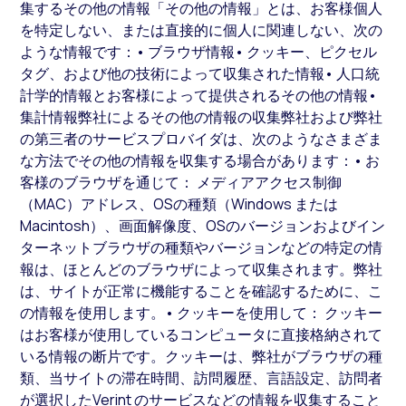
集するその他の情報「その他の情報」とは、お客様個人
を特定しない、または直接的に個人に関連しない、次の
ような情報です：• ブラウザ情報• クッキー、ピクセル
タグ、および他の技術によって収集された情報• 人口統
計学的情報とお客様によって提供されるその他の情報•
集計情報弊社によるその他の情報の収集弊社および弊社
の第三者のサービスプロバイダは、次のようなさまざま
な方法でその他の情報を収集する場合があります：• お
客様のブラウザを通じて： メディアアクセス制御
（MAC）アドレス、OSの種類（Windows または
Macintosh）、画面解像度、OSのバージョンおよびイン
ターネットブラウザの種類やバージョンなどの特定の情
報は、ほとんどのブラウザによって収集されます。弊社
は、サイトが正常に機能することを確認するために、こ
の情報を使用します。• クッキーを使用して： クッキー
はお客様が使用しているコンピュータに直接格納されて
いる情報の断片です。クッキーは、弊社がブラウザの種
類、当サイトの滞在時間、訪問履歴、言語設定、訪問者
が選択したVerint のサービスなどの情報を収集すること