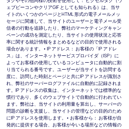
タグやその他同様の技術を使用して： ピクセルタグ（ウ
ェブビーコンやクリアGIF としても知られる）は、当サ
イトのいくつかのページとHTML 形式の電子メールメッ
セージに関連して、当サイトのユーザーと電子メール受
信者の行動を追跡したり、弊社のマーケティングキャン
ペーンの成功を測定したり、当サイトの使用状況と応答
率に関する統計情報をまとめるなどの目的で使用される
場合があります。• IP アドレス： お客様の「IP アドレ
ス」は、インターネットサービスプロバイダ（ISP）に
よってお客様の使用しているコンピュータに自動的に割
り当てられる番号です。ユーザーが当サイトを訪問する
度に、訪問した時刻とページと共にIP アドレスが識別さ
れ、弊社のサーバーログファイルに自動的に記録されま
す。IP アドレスの収集は、インターネットでは標準的な
慣行であり、多くのウェブサイトで自動的に行われてい
ます。弊社は、当サイトの利用量を算出し、サーバーの
問題の診断を支援し、当サイトの管理などの目的のため
にIP アドレスを使用します。• お客様から： お客様が自
発的に提供する場合、お客様が今いる場所などの情報の