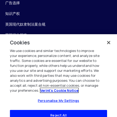
广告选择
知识产权
英国现代奴隶制法案合规
英国税收策略
Cookies
无障碍声明
We use cookies and similar technologies to improve
your experience, personalize content, and analyze site
Personalise My Settings
traffic. Some cookies are essential for our website to
function properly, while others help us understand how
you use our site and support our marketing efforts. We
also work with third parties that may use cookies for
Verint
analytics and advertising purposes. You can choose to
accept all, reject all non-essential cookies, or manage
your preferences.
Verint's Cookie Notice
版权所有 2026
Personalise My Settings
Reject All