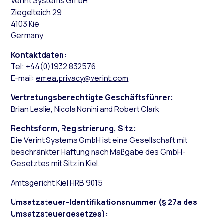
Verint Systems GmbH
Ziegelteich 29
4103 Kie
Germany
Kontaktdaten:
Tel: +44(0)1932 832576
E-mail:
emea.privacy@verint.com
Vertretungsberechtigte Geschäftsführer:
Brian Leslie, Nicola Nonini and Robert Clark
Rechtsform, Registrierung, Sitz:
Die Verint Systems GmbH ist eine Gesellschaft mit
beschränkter Haftung nach Maßgabe des GmbH-
Gesetztes mit Sitz in Kiel.
Amtsgericht Kiel HRB 9015
Umsatzsteuer-Identifikationsnummer (§ 27a des
Umsatzsteuergesetzes):