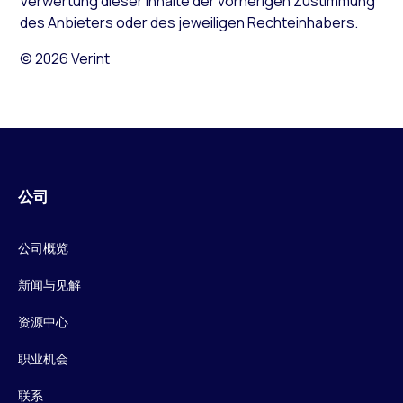
Verwertung dieser Inhalte der vorherigen Zustimmung
des Anbieters oder des jeweiligen Rechteinhabers.
© 2026 Verint
公司
公司概览
新闻与见解
资源中心
职业机会
联系