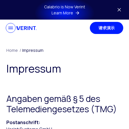
Skip to main content
Calabrio is Now Verint
Learn More
请求演示
Home
/
Impressum
Impressum
Angaben gemäß § 5 des
Telemediengesetzes (TMG)
Postanschrift: