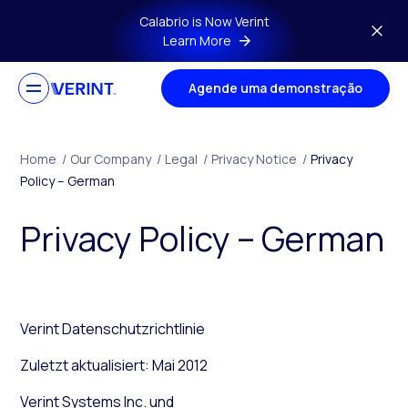
Skip to main content
Calabrio is Now Verint
Learn More
Agende uma demonstração
Home
/
Our Company
/
Legal
/
Privacy Notice
/
Privacy
Policy – German
Privacy Policy – German
Verint Datenschutzrichtlinie
Zuletzt aktualisiert: Mai 2012
Verint Systems Inc. und