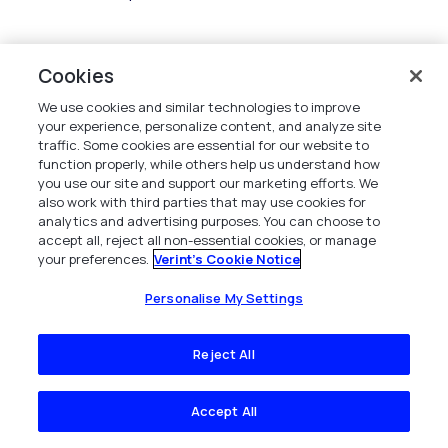
Cookies
We use cookies and similar technologies to improve
your experience, personalize content, and analyze site
Empresa
traffic. Some cookies are essential for our website to
function properly, while others help us understand how
you use our site and support our marketing efforts. We
Visão Geral da Empresa
also work with third parties that may use cookies for
analytics and advertising purposes. You can choose to
accept all, reject all non-essential cookies, or manage
Notícias & Insights
your preferences.
Verint's Cookie Notice
Centro de Recursos
Personalise My Settings
Carreiras
Reject All
Contato
Localizações Globais
Accept All