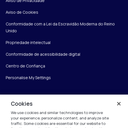
Aviso de Privacidade
Aviso de Cookies
Conformidade com a Lei da Escravidão Moderna do Reino
Unido
Propriedade intelectual
Conformidade de acessibilidade digital
Centro de Confiança
Personalise My Settings
Verint
Cookies
We use cookies and similar technologies to improve
Verint Systems Inc.
your experience, personalize content, and analyze site
175 Broadhollow Rd, Ste 100
traffic. Some cookies are essential for our website to
Melville, NY 11747