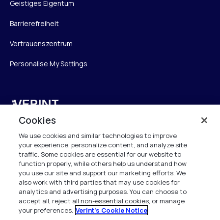
Geistiges Eigentum
Barrierefreiheit
Vertrauenszentrum
Personalise My Settings
Verint
Cookies
Verint Systems GmbH
We use cookies and similar technologies to improve
Ziegelteich 29
your experience, personalize content, and analyze site
24103 Kiel
traffic. Some cookies are essential for our website to
function properly, while others help us understand how
info.de@verint.com
you use our site and support our marketing efforts. We
also work with third parties that may use cookies for
analytics and advertising purposes. You can choose to
+491733165824
accept all, reject all non-essential cookies, or manage
your preferences.
Verint's Cookie Notice
Alle Rechte vorbehalten. 2026