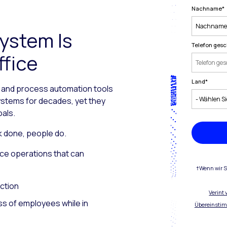
Nachname
*
ystem Is
Telefon gesc
ffice
Land
*
 and process automation tools
stems for decades, yet they
oals.
k done, people do.
ice operations that can
†Wenn wir Si
ction
Verint
ss of employees while in
Übereinstim