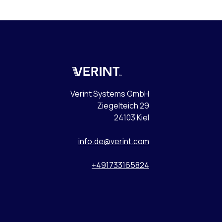
Verint
Verint Systems GmbH
Ziegelteich 29
24103 Kiel
info.de@verint.com
+491733165824