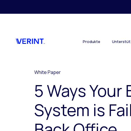
Skip to main content
Produkte
Unterstü
White Paper
5 Ways Your
System is Fai
Back Office