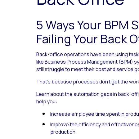
5 Ways Your BPM S
Failing Your Back O
Back-office operations have been using task
like Business Process Management (BPM) sy
still struggle to meet their cost and service g
That’s because processes don’t get the wor
Learn about the automation gaps in back-off
help you:
Increase employee time spent in produ
Improve the efficiency and effectivene
production