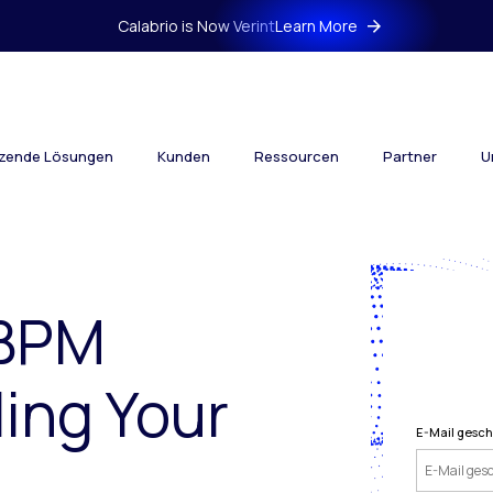
Calabrio is Now Verint
Learn More
tzende Lösungen
Kunden
Ressourcen
Partner
U
 BPM
ling Your
E-Mail gesch