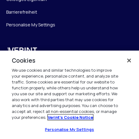
Barrierefreiheit
Personalise My Settings
Verint
Cookies
Verint Systems GmbH
We use cookies and similar technologies to improve
Ziegelteich 29
your experience, personalize content, and analyze site
24103 Kiel
traffic. Some cookies are essential for our website to
function properly, while others help us understand how
info.de@verint.com
you use our site and support our marketing efforts. We
also work with third parties that may use cookies for
analytics and advertising purposes. You can choose to
+491733165824
accept all, reject all non-essential cookies, or manage
your preferences.
Verint's Cookie Notice
Alle Rechte vorbehalten. 2026
Personalise My Settings