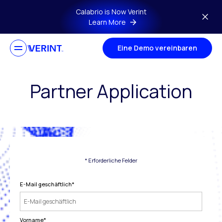
Skip to main content
Calabrio is Now Verint
Learn More
Eine Demo vereinbaren
Partner Application
* Erforderliche Felder
E-Mail geschäftlich
*
Vorname
*