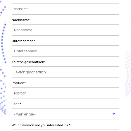
Nachname
*
Unternehmen
*
Telefon geschäftlich
*
Position
*
Land
*
Which division are you interested in?
*