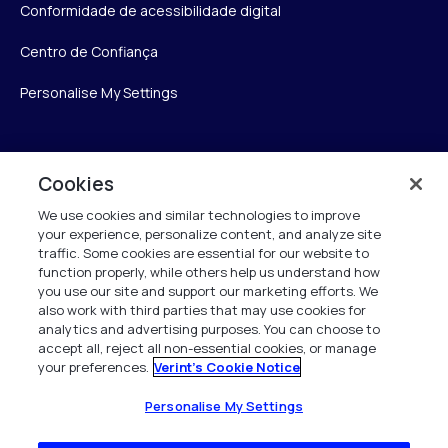
Conformidade de acessibilidade digital
Centro de Confiança
Personalise My Settings
Verint
Cookies
We use cookies and similar technologies to improve
Verint Systems Inc.
your experience, personalize content, and analyze site
175 Broadhollow Rd, Ste 100
traffic. Some cookies are essential for our website to
Melville, NY 11747
function properly, while others help us understand how
you use our site and support our marketing efforts. We
also work with third parties that may use cookies for
analytics and advertising purposes. You can choose to
1 (800) 483-7468
accept all, reject all non-essential cookies, or manage
your preferences.
Verint's Cookie Notice
Todos os direitos reservados 2026
Personalise My Settings