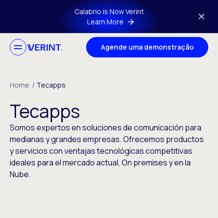
Skip to main content
Calabrio is Now Verint
Learn More
Agende uma demonstração
Home
/
Tecapps
Tecapps
Somos expertos en soluciones de comunicación para
medianas y grandes empresas. Ofrecemos productos
y servicios con ventajas tecnológicas competitivas
ideales para el mercado actual, On premises y en la
Nube.