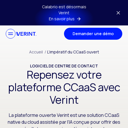
Passer au contenu principal
Calabrio est désormais
Verint
En savoir plus
Demander une démo
Accueil
/
L’impératif du CCaaS ouvert
LOGICIEL DE CENTRE DE CONTACT
Repensez votre
plateforme CCaaS avec
Verint
La plateforme ouverte Verint est une solution CCaaS
native du cloud assistée par l’IA conçue pour offrir des