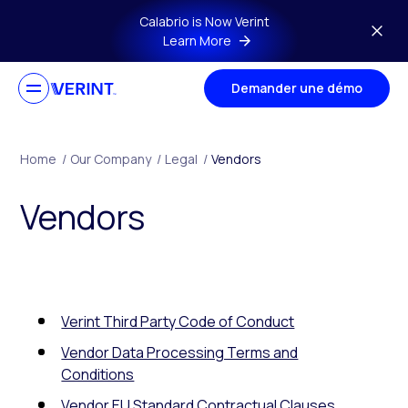
Skip to main content
Calabrio is Now Verint
Learn More
Demander une démo
Home
/
Our Company
/
Legal
/
Vendors
Vendors
Verint Third Party Code of Conduct
Vendor Data Processing Terms and
Conditions
Vendor EU Standard Contractual Clauses