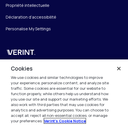
Propriété intellectuelle
Déclaration d’accessibilité
Personalise My Settings
Verint
Verint Systems SAS
Cookies
19 Bd Malesherbes
We use cookies and similar technologies to improve
75008 Paris
your experience, personalize content, and analyze site
France
traffic. Some cookies are essential for our website to
function properly, while others help us understand how
info.fr@verint.com
you use our site and support our marketing efforts. We
also work with third parties that may use cookies for
analytics and advertising purposes. You can choose to
+33 6 40 50 87 28
accept all, reject all non-essential cookies, or manage
your preferences.
Verint's Cookie Notice
Tous les droits sont réservés. 2026