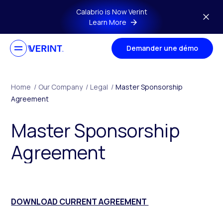
Skip to main content
Calabrio is Now Verint
Learn More
Demander une démo
Home
/
Our Company
/
Legal
/
Master Sponsorship
Agreement
Master Sponsorship
Agreement
DOWNLOAD CURRENT AGREEMENT