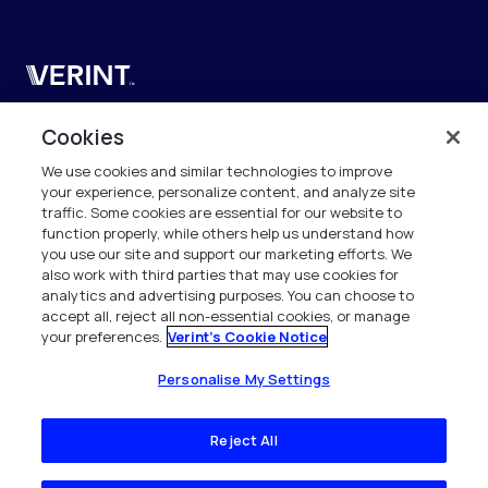
Verint
Verint Systems SAS
Cookies
19 Bd Malesherbes
We use cookies and similar technologies to improve
75008 Paris
your experience, personalize content, and analyze site
France
traffic. Some cookies are essential for our website to
function properly, while others help us understand how
info.fr@verint.com
you use our site and support our marketing efforts. We
also work with third parties that may use cookies for
analytics and advertising purposes. You can choose to
+33 6 40 50 87 28
accept all, reject all non-essential cookies, or manage
your preferences.
Verint's Cookie Notice
Tous les droits sont réservés. 2026
Personalise My Settings
Reject All