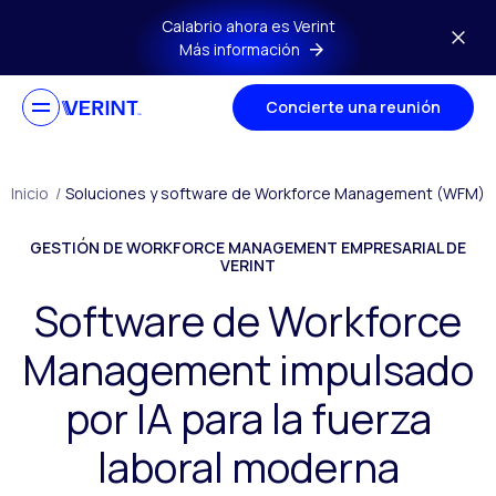
Ir al contenido principal
Calabrio ahora es Verint
Más información
Concierte una reunión
Inicio
/
Soluciones y software de Workforce Management (WFM)
GESTIÓN DE WORKFORCE MANAGEMENT EMPRESARIAL DE
VERINT
Software de Workforce
Management impulsado
por IA para la fuerza
laboral moderna