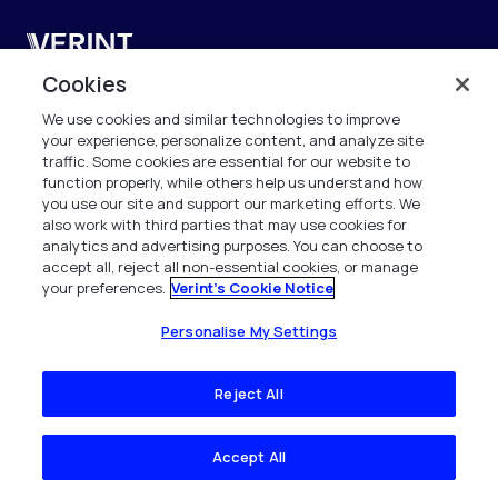
Verint
Cookies
Verint Systems UK Ltd.
2nd Floor, The Forge,
We use cookies and similar technologies to improve
your experience, personalize content, and analyze site
43 Church Street, Woking GU21 6HT
traffic. Some cookies are essential for our website to
United Kingdom
function properly, while others help us understand how
you use our site and support our marketing efforts. We
also work with third parties that may use cookies for
info.es@verint.com
analytics and advertising purposes. You can choose to
accept all, reject all non-essential cookies, or manage
+33 6 40 50 87 28
your preferences.
Verint's Cookie Notice
Todos los derechos reservados. 2026
Personalise My Settings
Reject All
Accept All