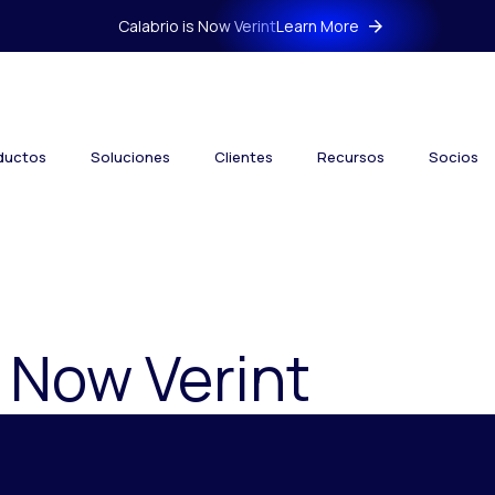
Calabrio is Now Verint
Learn More
ductos
Soluciones
Clientes
Recursos
Socios
s Now Verint