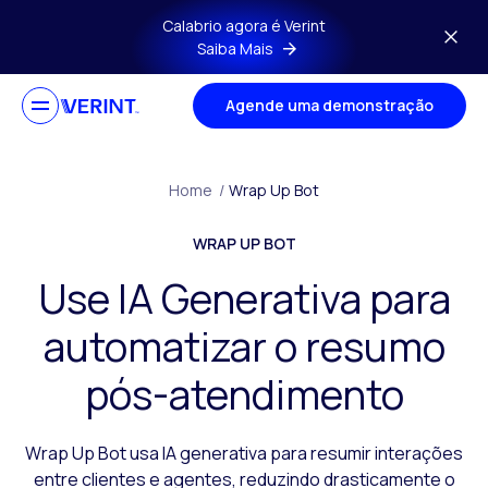
Ir para o conteúdo principal
Calabrio agora é Verint
Saiba Mais
Agende uma demonstração
Home
/
Wrap Up Bot
WRAP UP BOT
Use IA Generativa para
automatizar o resumo
pós-atendimento
Wrap Up Bot usa IA generativa para resumir interações
entre clientes e agentes, reduzindo drasticamente o