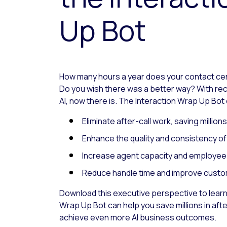
Up Bot
How many hours a year does your contact cen
Do you wish there was a better way? With rec
AI, now there is. The Interaction Wrap Up Bot
Eliminate after-call work, saving million
Enhance the quality and consistency o
Increase agent capacity and employe
Reduce handle time and improve cust
Download this executive perspective to learn
Wrap Up Bot can help you save millions in aft
achieve even more AI business outcomes.