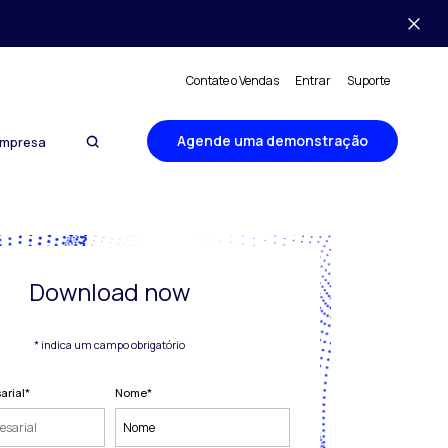
Contate o Vendas
Entrar
Suporte
Agende uma demonstração
mpresa
Download now
* indica um campo obrigatório
arial
*
Nome
*