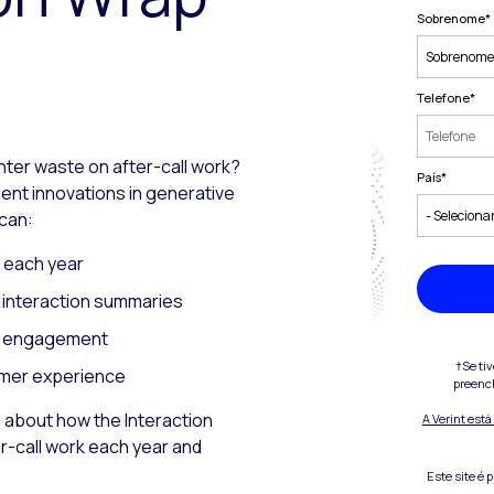
Sobrenome
*
Telefone
*
ter waste on after-call work?
País
*
ent innovations in generative
 can:
s each year
f interaction summaries
e engagement
†Se ti
omer experience
preenc
 about how the Interaction
A Verint est
er-call work each year and
Este site é