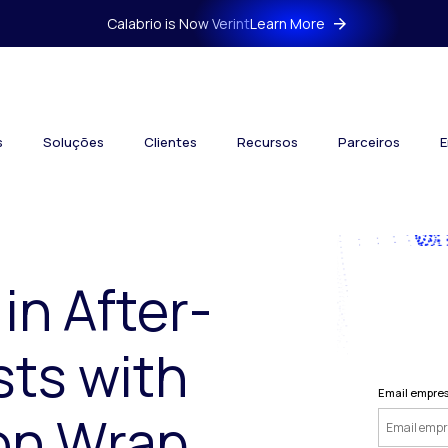
Calabrio is Now Verint
Learn More
s
Soluções
Clientes
Recursos
Parceiros
E
in After-
sts with
Email empres
ion Wrap