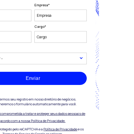
Empresa
*
Cargo
*
Enviar
vermos seu registro em nosso diretório de negócios,
heremos o formulário automaticamente para você.
á comprometida a tratar e proteger seus dados pessoais de
acordo com a nossa Política de Privacidade.
 protegido pelo reCAPTCHA e a
Política de Privacidade
e os
Termos de Serviço
do Google se aplicam.