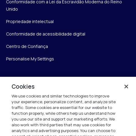
Conformidade com a Lei da Escravidão Moderna do Reino
Unido
Propriedade intelectual
Conformidade de acessibilidade digital
Centro de Confiança
Personalise My Settings
Verint
Cookies
We use cookies and similar technologies to improve
Verint Systems Inc.
your experience, personalize content, and analyze site
175 Broadhollow Rd, Ste 100
traffic. Some cookies are essential for our website to
Melville, NY 11747
function properly, while others help us understand how
you use our site and support our marketing efforts. We
also work with third parties that may use cookies for
analytics and advertising purposes. You can choose to
1 (800) 483-7468