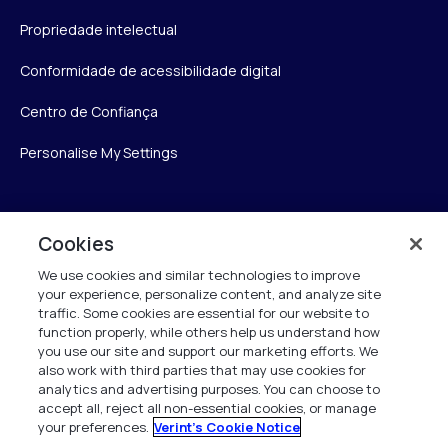
Propriedade intelectual
Conformidade de acessibilidade digital
Centro de Confiança
Personalise My Settings
Verint
Cookies
We use cookies and similar technologies to improve
Verint Systems Inc.
your experience, personalize content, and analyze site
175 Broadhollow Rd, Ste 100
traffic. Some cookies are essential for our website to
Melville, NY 11747
function properly, while others help us understand how
you use our site and support our marketing efforts. We
also work with third parties that may use cookies for
analytics and advertising purposes. You can choose to
1 (800) 483-7468
accept all, reject all non-essential cookies, or manage
your preferences.
Verint's Cookie Notice
Todos os direitos reservados 2026