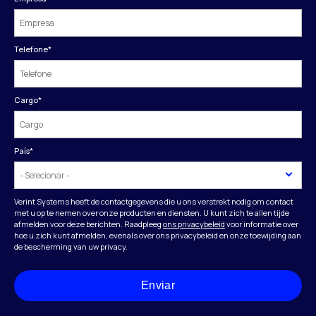
Telefone
*
Cargo
*
País
*
Verint Systems heeft de contactgegevens die u ons verstrekt nodig om contact
met u op te nemen over onze producten en diensten. U kunt zich te allen tijde
afmelden voor deze berichten. Raadpleeg
ons privacybeleid
voor informatie over
hoe u zich kunt afmelden, evenals over ons privacybeleid en onze toewijding aan
de bescherming van uw privacy.
Enviar