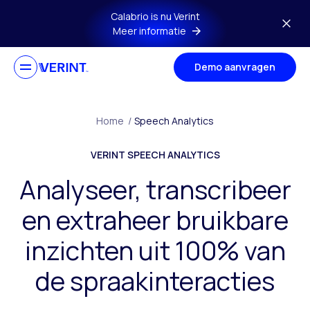
Ga naar hoofdmenu
Calabrio is nu Verint
Meer informatie
Demo aanvragen
Home
/
Speech Analytics
VERINT SPEECH ANALYTICS
Analyseer, transcribeer
en extraheer bruikbare
inzichten uit 100% van
de spraakinteracties