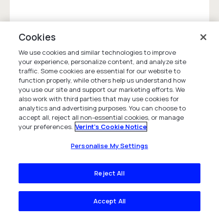
Cookies
We use cookies and similar technologies to improve
your experience, personalize content, and analyze site
traffic. Some cookies are essential for our website to
function properly, while others help us understand how
you use our site and support our marketing efforts. We
also work with third parties that may use cookies for
analytics and advertising purposes. You can choose to
accept all, reject all non-essential cookies, or manage
your preferences.
Verint's Cookie Notice
Personalise My Settings
Best-of-Breed Verint CX Automation
helpt VyStar Credit Union de
Reject All
klantervaring te verbeteren
Met Verint Speech Analytics en Verint Voice
Accept All
Survey houdt VyStar – de op één na grootste
coöperatieve bank van Florida – bij en meet