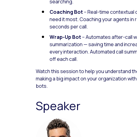
searching.
Coaching Bot
– Real-time contextual 
need it most. Coaching your agents in 
seconds per call.
Wrap-Up Bot
– Automates after-call w
summarization — saving time and incre
every interaction. Automated call sum
off each call.
Watch this session to help you understand th
making a big impact on your organization with
bots.
Speaker