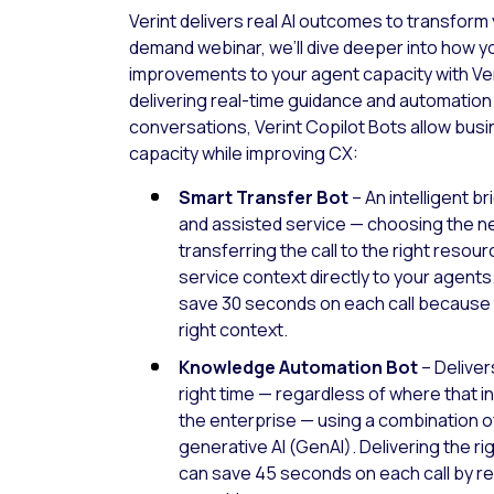
Verint delivers real AI outcomes to transform 
demand webinar, we’ll dive deeper into how y
improvements to your agent capacity with Ver
delivering real-time guidance and automatio
conversations, Verint Copilot Bots allow bus
capacity while improving CX:
Smart Transfer Bot
– An intelligent 
and assisted service — choosing the ne
transferring the call to the right resour
service context directly to your agents
save 30 seconds on each call because 
right context.
Knowledge Automation Bot
– Deliver
right time — regardless of where that i
the enterprise — using a combination of
generative AI (GenAI). Delivering the r
can save 45 seconds on each call by r