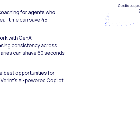
Ce site est p
coaching for agents who
real-time can save 45
ork with GenAI
asing consistency across
maries can shave 60 seconds
e best opportunities for
 Verint’s AI-powered Copilot