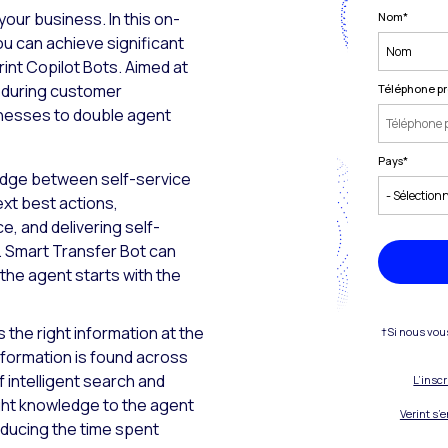
your business. In this on-
Nom
*
ou can achieve significant
int Copilot Bots. Aimed at
n during customer
Téléphone pr
inesses to double agent
Pays
*
bridge between self-service
xt best actions,
ce, and delivering self-
. Smart Transfer Bot can
the agent starts with the
s the right information at the
†Si nous vou
nformation is found across
 intelligent search and
L’insc
ight knowledge to the agent
Verint s’
educing the time spent