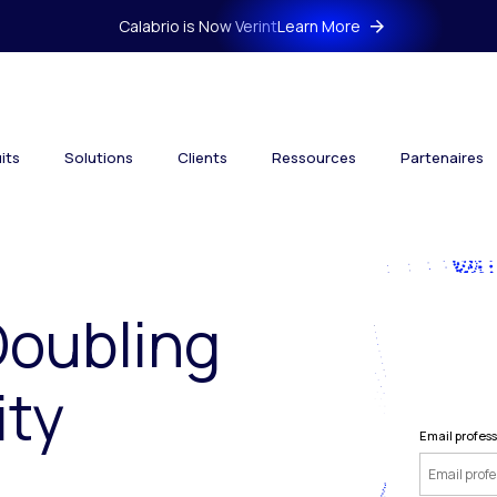
Calabrio is Now Verint
Learn More
its
Solutions
Clients
Ressources
Partenaires
Doubling
ity
Email profes