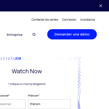
Contacter les ventes
Connexion
Assistance
Demander une démo
Entreprise
Watch Now
* indique un champ obligatoire
sionnel
*
Prénom
*