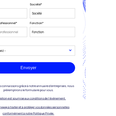
Société
*
ofessionnel
*
Fonction
*
Envoyer
s connaissons grâce à notre annuaire d’entreprises, nous
préremplirons le formulaire pour vous.
ription est soumise aux conditions de l’événement.
engage à traiter et à protéger vos données personnelles
conformément à notre Politique Privée.