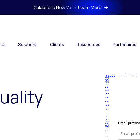
Calabrio is Now Verint
Learn More
its
Solutions
Clients
Ressources
Partenaires
uality
Email profes