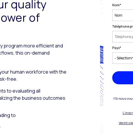
r quality
Nom
*
power of
Téléphone pr
ty program more efficient and
Pays
*
rkflows, this on-demand
 your human workforce with the
isk-free.
ts to evaluating all
ealizing the business outcomes
†Si nous vou
L’insc
ading to
Verint s’
.