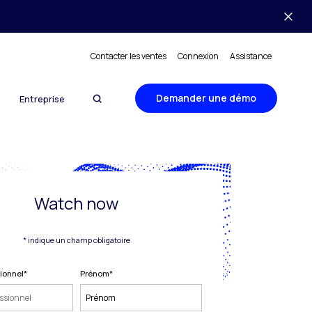
Contacter les ventes
Connexion
Assistance
Demander une démo
Entreprise
Watch now
* indique un champ obligatoire
sionnel
*
Prénom
*