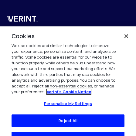
Verint
Verint Systems SAS
Cookies
19 Bd Malesherbes
We use cookies and similar technologies to improve
75008 Paris
your experience, personalize content, and analyze site
France
traffic. Some cookies are essential for our website to
function properly, while others help us understand how
info.fr@verint.com
you use our site and support our marketing efforts. We
also work with third parties that may use cookies for
analytics and advertising purposes. You can choose to
+33 6 40 50 87 28
accept all, reject all non-essential cookies, or manage
your preferences.
Verint's Cookie Notice
Tous les droits sont réservés. 2026
Personalise My Settings
Reject All