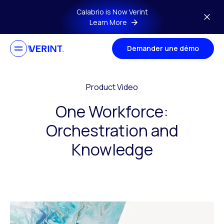
Skip to main content
Calabrio is Now Verint
Learn More
Demander une démo
Product Video
One Workforce:
Orchestration and
Knowledge