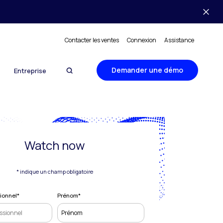
Contacter les ventes
Connexion
Assistance
Demander une démo
Entreprise
Watch now
* indique un champ obligatoire
sionnel
*
Prénom
*