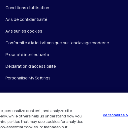
Conditions d’utilisation
Avis de confidentialité
Avis sur les cookies
Conformité à la loi britannique sur l’esclavage moderne
Propriété intellectuelle
Déclaration d’accessibilité
Personalise My Settings
e, personalize content, and analyze site
Personalise 
operly, while others help us understand how you
hird parties that may use cookies for analytics
 non-essential cookies, or manage your