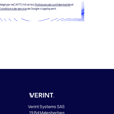
rotégé par reCAPTCHA et les
Politiques de confidentialité
et
Conditions de service
de Google s'appliquent.
Verint
Verint Systems SAS
19 Bd Malesherbes