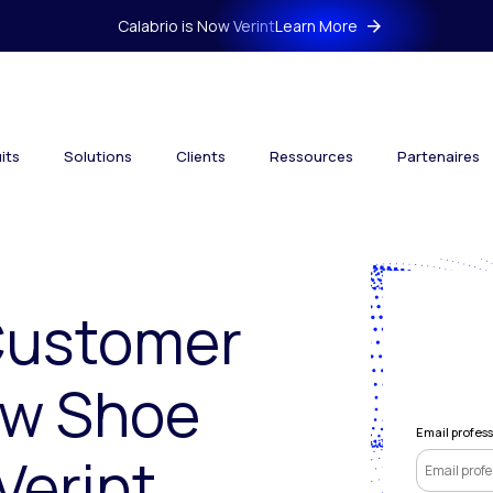
Calabrio is Now Verint
Learn More
its
Solutions
Clients
Ressources
Partenaires
Customer
ow Shoe
Email profes
Verint