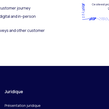
Ce site est p
 customer journey
igital and in-person
urveys and other customer
Juridique
Présentation juridique