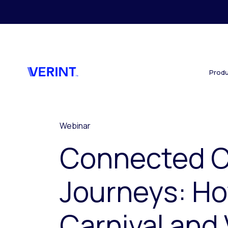
Skip to main content
Produ
Webinar
Connected 
Journeys: H
Carnival and 