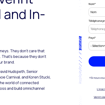
Nom
*
l and In-
Téléphone pr
Pays
*
eys. They don’t care that
. That’s because they don’t
ur brand.
avid Hudspeth, Senior
oe Carnival, and Koren Stucki,
†Si nous vou
 the world of connected
ross and build omnichannel
L’insc
Verint s’