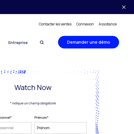
Contacter les ventes
Connexion
Assistance
Demander une démo
Entreprise
Watch Now
* indique un champ obligatoire
sionnel
*
Prénom
*