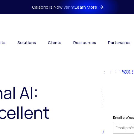
Calabrio is Now Verint
Learn More
its
Solutions
Clients
Ressources
Partenaires
al AI:
cellent
Email profes