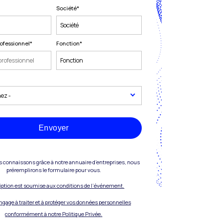
Société
*
ofessionnel
*
Fonction
*
Envoyer
s connaissons grâce à notre annuaire d’entreprises, nous
préremplirons le formulaire pour vous.
ription est soumise aux conditions de l’événement.
engage à traiter et à protéger vos données personnelles
conformément à notre Politique Privée.