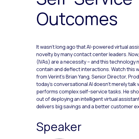
Outcomes
It wasn’t long ago that AI-powered virtual ass
novelty by many contact center leaders. Now, i
(IVAs) are a necessity – and this technology 
contain and deflect interactions. Watch this
from Verint’s Brian Yang, Senior Director, P
today’s conversational AI doesn’t merely talk
performs complex self-service tasks. He show
out of deploying an intelligent virtual assist
delivers big savings and a better customer e
Speaker