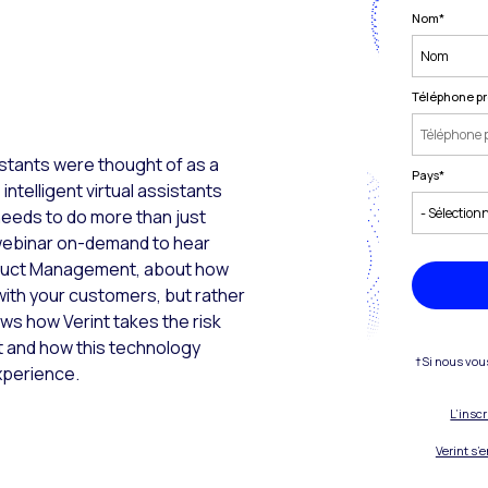
Nom
*
Téléphone pr
istants were thought of as a
Pays
*
ntelligent virtual assistants
needs to do more than just
 webinar on-demand to hear
roduct Management, about how
 with your customers, but rather
s how Verint takes the risk
ant and how this technology
†Si nous vou
xperience.
L’insc
Verint s’