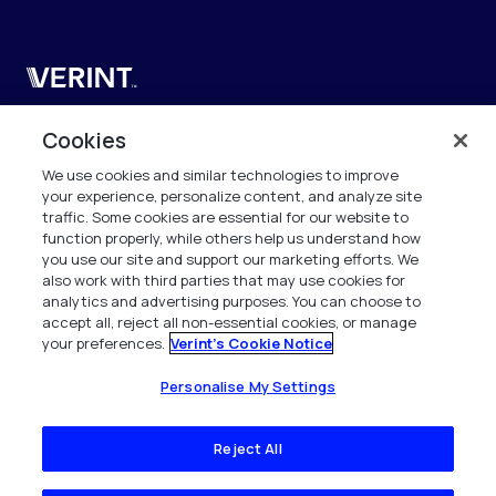
Verint
Verint Systems SAS
Cookies
19 Bd Malesherbes
We use cookies and similar technologies to improve
75008 Paris
your experience, personalize content, and analyze site
France
traffic. Some cookies are essential for our website to
function properly, while others help us understand how
info.fr@verint.com
you use our site and support our marketing efforts. We
also work with third parties that may use cookies for
analytics and advertising purposes. You can choose to
+33 6 40 50 87 28
accept all, reject all non-essential cookies, or manage
your preferences.
Verint's Cookie Notice
Tous les droits sont réservés. 2026
Personalise My Settings
Reject All