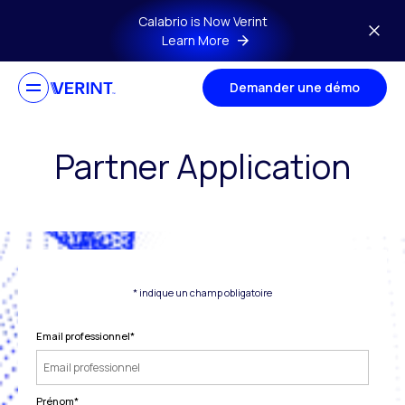
Skip to main content
Calabrio is Now Verint
Learn More
Demander une démo
Partner Application
* indique un champ obligatoire
Email professionnel
*
Prénom
*