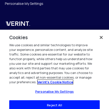
Personalise My Settings
Verint
Verint Systems SAS
Cookies
19 Bd Malesherbes
We use cookies and similar technologies to improve
75008 Paris
your experience, personalize content, and analyze site
France
traffic. Some cookies are essential for our website to
function properly, while others help us understand how
info.fr@verint.com
you use our site and support our marketing efforts. We
also work with third parties that may use cookies for
analytics and advertising purposes. You can choose to
+33 6 40 50 87 28
accept all, reject all non-essential cookies, or manage
your preferences.
Verint's Cookie Notice
Tous les droits sont réservés. 2026
Personalise My Settings
Reject All