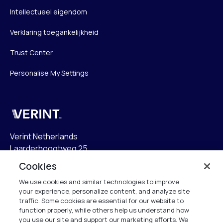
Intellectueel eigendom
Verklaring toegankelijkheid
Trust Center
Personalise My Settings
Verint
Verint Netherlands
Laarderhoogtweg 25
1101 EB Amsterdam
Cookies
The Netherlands
We use cookies and similar technologies to improve
your experience, personalize content, and analyze site
info.nl@verint.com
traffic. Some cookies are essential for our website to
function properly, while others help us understand how
Algemeen:
+31 (0)20 799 19 00
you use our site and support our marketing efforts. We