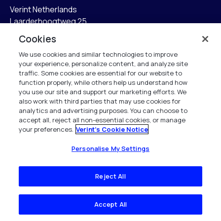
Verint Netherlands
Laarderhoogtweg 25
1101 EB Amsterdam
Cookies
The Netherlands
We use cookies and similar technologies to improve
your experience, personalize content, and analyze site
info.nl@verint.com
traffic. Some cookies are essential for our website to
function properly, while others help us understand how
Algemeen:
+31 (0)20 799 19 00
you use our site and support our marketing efforts. We
also work with third parties that may use cookies for
analytics and advertising purposes. You can choose to
Support:
+31 (0)88 010 83 00
accept all, reject all non-essential cookies, or manage
your preferences.
Verint's Cookie Notice
Alle rechten voorbehouden. 2026
Personalise My Settings
Reject All
Accept All