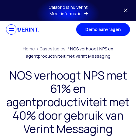
Ga naar hoofdmenu
Calabrio is nu Verint
Meer informatie
Demo aanvragen
Home
/
Casestudies
/
NOS verhoogt NPS en
agentproductiviteit met Verint Messaging
NOS verhoogt NPS met
61% en
agentproductiviteit met
40% door gebruik van
Verint Messaging