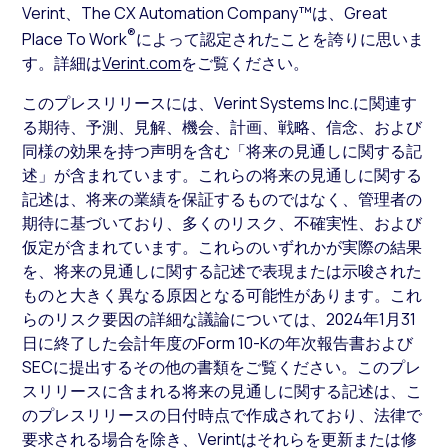
Verint、The CX Automation Company™は、Great
®
Place To Work
によって認定されたことを誇りに思いま
す。詳細は
Verint.com
をご覧ください。
このプレスリリースには、Verint Systems Inc.に関連す
る期待、予測、見解、機会、計画、戦略、信念、および
同様の効果を持つ声明を含む「将来の見通しに関する記
述」が含まれています。これらの将来の見通しに関する
記述は、将来の業績を保証するものではなく、管理者の
期待に基づいており、多くのリスク、不確実性、および
仮定が含まれています。これらのいずれかが実際の結果
を、将来の見通しに関する記述で表現または示唆された
ものと大きく異なる原因となる可能性があります。これ
らのリスク要因の詳細な議論については、2024年1月31
日に終了した会計年度のForm 10-Kの年次報告書および
SECに提出するその他の書類をご覧ください。このプレ
スリリースに含まれる将来の見通しに関する記述は、こ
のプレスリリースの日付時点で作成されており、法律で
要求される場合を除き、Verintはそれらを更新または修