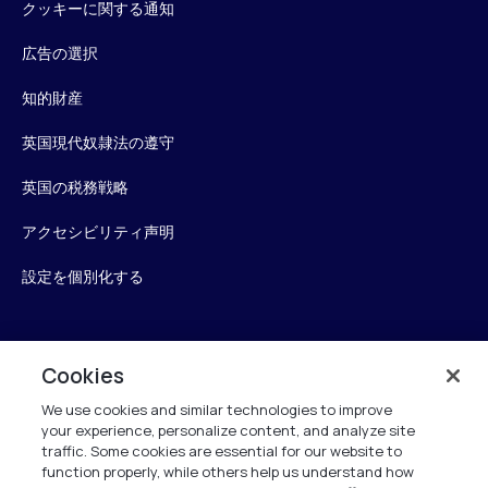
クッキーに関する通知
広告の選択
知的財産
英国現代奴隷法の遵守
英国の税務戦略
アクセシビリティ声明
設定を個別化する
Verint
Cookies
We use cookies and similar technologies to improve
ベリントシステムズジャパン株式会社
your experience, personalize content, and analyze site
〒104-0061
traffic. Some cookies are essential for our website to
中央区銀座6-10-1
function properly, while others help us understand how