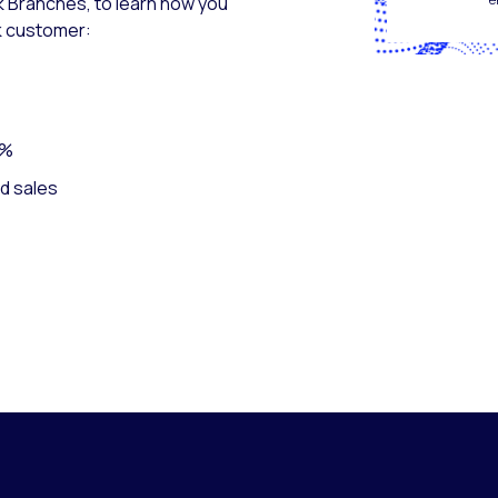
 Branches, to learn how you
k customer:
0%
d sales