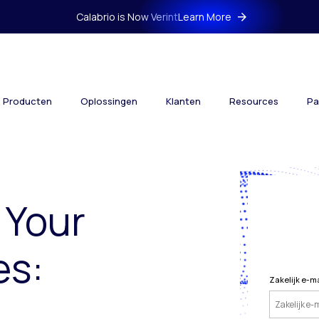
Calabrio is Now Verint
Learn More
Producten
Oplossingen
Klanten
Resources
Pa
 Your
es:
Zakelijk e-m