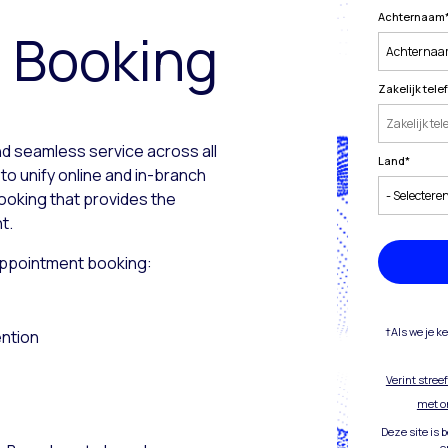
Achternaam
 Booking
Zakelijk te
nd seamless service across all
Land
*
to unify online and in-branch
ooking that provides the
t.
 appointment booking:
†Als we je k
ntion
Verint stre
met o
Deze site is
e