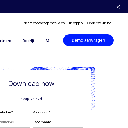
Neem contact op met Sales
Inloggen
Ondersteuning
Demo aanvragen
rtners
Bedrijf
Download now
* verplicht veld
ailadres
*
Voornaam
*