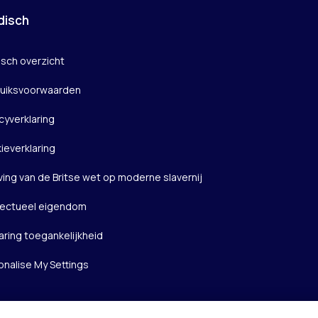
disch
isch overzicht
uiksvoorwaarden
cyverklaring
ieverklaring
ving van de Britse wet op moderne slavernij
llectueel eigendom
aring toegankelijkheid
onalise My Settings