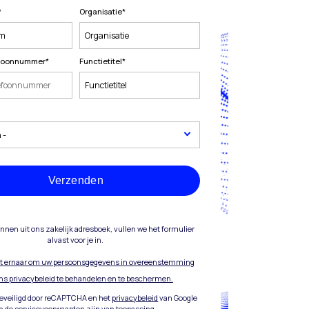
*
Organisatie
*
lefoonnummer
*
Functietitel
*
Verzenden
ennen uit ons zakelijk adresboek, vullen we het formulier
alvast voor je in.
eft ernaar om uw persoonsgegevens in overeenstemming
ns privacybeleid te behandelen en te beschermen.
 beveiligd door reCAPTCHA en het
privacybeleid
van Google
n
de servicevoorwaarden
zijn van toepassing.