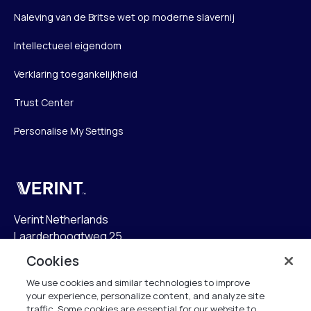
Naleving van de Britse wet op moderne slavernij
Intellectueel eigendom
Verklaring toegankelijkheid
Trust Center
Personalise My Settings
Verint
Verint Netherlands
Laarderhoogtweg 25
1101 EB Amsterdam
Cookies
The Netherlands
We use cookies and similar technologies to improve
your experience, personalize content, and analyze site
info.nl@verint.com
traffic. Some cookies are essential for our website to