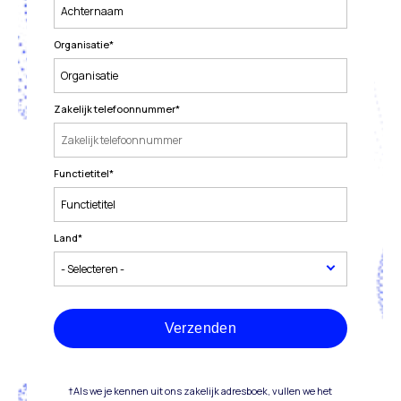
Organisatie
*
Zakelijk telefoonnummer
*
Functietitel
*
Land
*
Verzenden
†Als we je kennen uit ons zakelijk adresboek, vullen we het