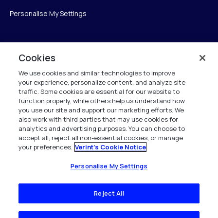
Personalise My Settings
Verint
Cookies
We use cookies and similar technologies to improve
ベリントシステムズジャパン株式会社
your experience, personalize content, and analyze site
〒104-0061
traffic. Some cookies are essential for our website to
中央区銀座6-10-1
function properly, while others help us understand how
13F WeWorkギンザシックス内
you use our site and support our marketing efforts. We
also work with third parties that may use cookies for
analytics and advertising purposes. You can choose to
+81 (3) 6261-0970
accept all, reject all non-essential cookies, or manage
your preferences.
Verint's Cookie Notice
All Rights Reserved 2026
Personalise My Settings
Reject All