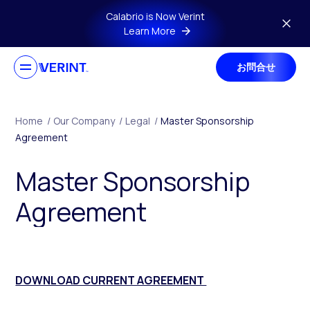
Skip to main content
Calabrio is Now Verint
Learn More
お問合せ
Home
/
Our Company
/
Legal
/
Master Sponsorship
Agreement
Master Sponsorship
Agreement
DOWNLOAD CURRENT AGREEMENT