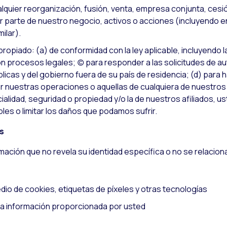
alquier reorganización, fusión, venta, empresa conjunta, cesió
r parte de nuestro negocio, activos o acciones (incluyendo en
ilar).
piado: (a) de conformidad con la ley aplicable, incluyendo la
on procesos legales; (c) para responder a las solicitudes de a
licas y del gobierno fuera de su país de residencia; (d) para
r nuestras operaciones o aquellas de cualquiera de nuestros a
lidad, seguridad o propiedad y/o la de nuestros afiliados, us
les o limitar los daños que podamos sufrir.
s
ormación que no revela su identidad específica o no se relaci
dio de cookies, etiquetas de píxeles y otras tecnologías
ra información proporcionada por usted