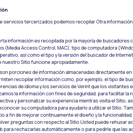
ión
 servicios tercerizados podemos recopilar Otra información 
erta información es recopilada por la mayoría de buscadores 
os (Media Access Control, MAC), tipo de computadora (Windo
perativo, así como el tipo y la versión del buscador de Interne
e nuestro Sitio funcione apropiadamente.
s son porciones de información almacenadas directamente en
rmiten recopilar información como, por ejemplo, el tipo de busc
erencias de idioma y los servicios de Verint que los visitantes 
zamos la información con fines de seguridad, para facilitar la 
tiva y personalizar su experiencia mientras visita el Sitio, 
conocer su computadora para ayudarlo a utilizar el Sitio. Ta
tio a fin de mejorar continuamente el diseño y la funcionalidad
solver preguntas con respecto al Sitio.Usted puede rehusar a
 para rechazarlas automáticamente o para pedirle que las 