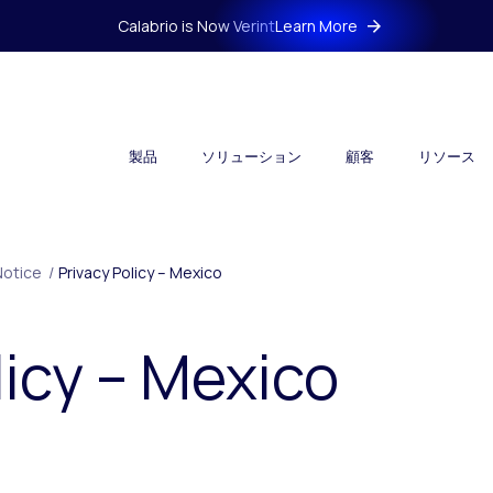
Calabrio is Now Verint
Learn More
製品
ソリューション
顧客
リソース
Notice
/
Privacy Policy – Mexico
licy – Mexico