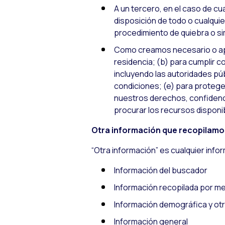
A un tercero, en el caso de cu
disposición de todo o cualquie
procedimiento de quiebra o sim
Como creamos necesario o apro
residencia; (b) para cumplir c
incluyendo las autoridades púb
condiciones; (e) para protege
nuestros derechos, confidencia
procurar los recursos disponib
Otra información que recopilamo
“Otra información” es cualquier inf
Información del buscador
Información recopilada por me
Información demográfica y ot
Información general