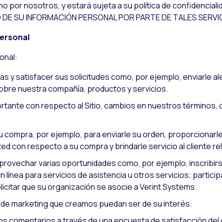
 no por nosotros, y estará sujeta a su política de confidenci
DE SU INFORMACIÓN PERSONAL POR PARTE DE TALES SERVIC
personal
onal:
s y satisfacer sus solicitudes como, por ejemplo, enviarle al
sobre nuestra compañía, productos y servicios.
rtante con respecto al Sitio, cambios en nuestros términos, c
u compra, por ejemplo, para enviarle su orden, proporcionarle
ed con respecto a su compra y brindarle servicio al cliente re
aprovechar varias oportunidades como, por ejemplo, inscribirs
 línea para servicios de asistencia u otros servicios; particip
olicitar que su organización se asocie a Verint Systems.
 de marketing que creamos puedan ser de su interés.
os comentarios a través de una encuesta de satisfacción del c