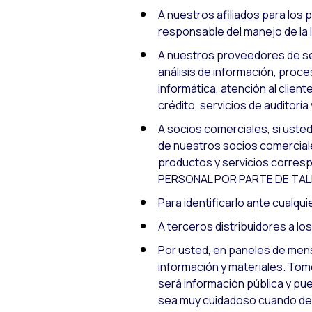
A nuestros
afiliados
para los p
responsable del manejo de la 
A nuestros proveedores de ser
análisis de información, proc
informática, atención al clie
crédito, servicios de auditoría
A socios comerciales, si uste
de nuestros socios comerciale
productos y servicios corr
PERSONAL POR PARTE DE TA
Para identificarlo ante cualqui
A terceros distribuidores a lo
Por usted, en paneles de mensa
información y materiales. Tom
será información pública y pued
sea muy cuidadoso cuando decid