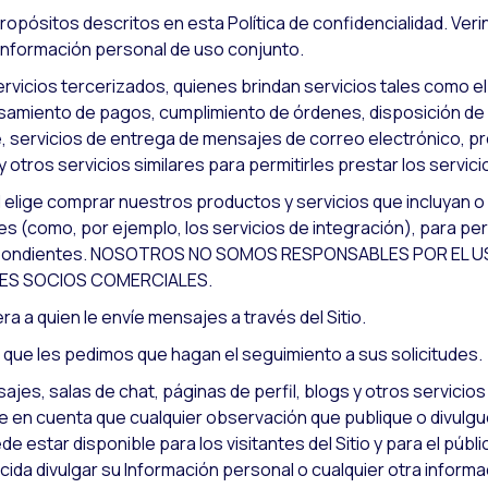
ropósitos descritos en esta Política de confidencialidad. Verin
Información personal de uso conjunto.
vicios tercerizados, quienes brindan servicios tales como el 
esamiento de pagos, cumplimiento de órdenes, disposición de i
nte, servicios de entrega de mensajes de correo electrónico, 
 y otros servicios similares para permitirles prestar los servici
d elige comprar nuestros productos y servicios que incluyan o
s (como, por ejemplo, los servicios de integración), para per
espondientes. NOSOTROS NO SOMOS RESPONSABLES POR EL 
LES SOCIOS COMERCIALES.
era a quien le envíe mensajes a través del Sitio.
s que les pedimos que hagan el seguimiento a sus solicitudes.
jes, salas de chat, páginas de perfil, blogs y otros servicio
e en cuenta que cualquier observación que publique o divulgu
e estar disponible para los visitantes del Sitio y para el públ
a divulgar su Información personal o cualquier otra informaci