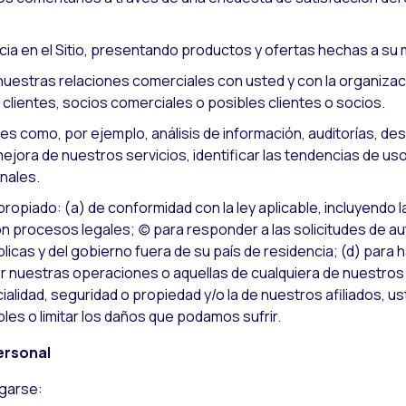
cia en el Sitio, presentando productos y ofertas hechas a su 
 nuestras relaciones comerciales con usted y con la organizac
clientes, socios comerciales o posibles clientes o socios.
es como, por ejemplo, análisis de información, auditorías, de
ejora de nuestros servicios, identificar las tendencias de uso
nales.
piado: (a) de conformidad con la ley aplicable, incluyendo la
on procesos legales; (c) para responder a las solicitudes de a
licas y del gobierno fuera de su país de residencia; (d) para
r nuestras operaciones o aquellas de cualquiera de nuestros a
lidad, seguridad o propiedad y/o la de nuestros afiliados, us
les o limitar los daños que podamos sufrir.
ersonal
lgarse: