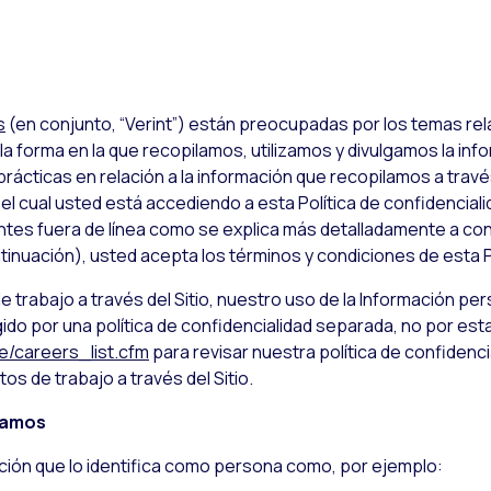
s
(en conjunto, “Verint”) están preocupadas por los temas rel
a forma en la que recopilamos, utilizamos y divulgamos la info
rácticas en relación a la información que recopilamos a travé
l cual usted está accediendo a esta Política de confidencialida
tes fuera de línea como se explica más detalladamente a con
tinuación), usted acepta los términos y condiciones de esta Po
e trabajo a través del Sitio, nuestro uso de la Información p
do por una política de confidencialidad separada, no por esta
e/careers_list.cfm
para revisar nuestra política de confidenc
s de trabajo a través del Sitio.
lamos
ción que lo identifica como persona como, por ejemplo: