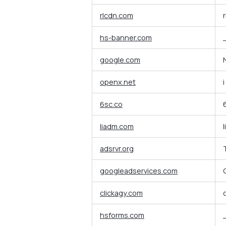
rlcdn.com
hs-banner.com
google.com
openx.net
i
6sc.co
liadm.com
l
adsrvr.org
googleadservices.com
clickagy.com
hsforms.com