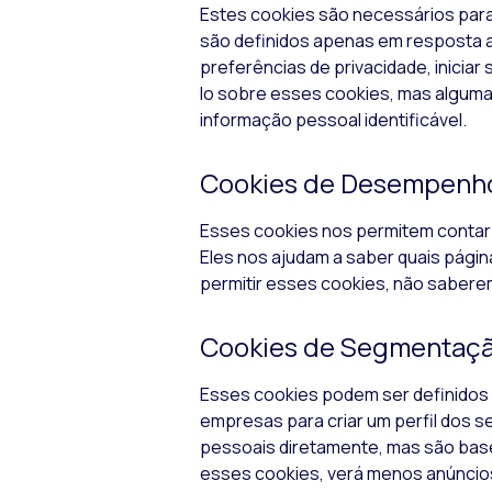
Estes
cookies
são necessários par
são definidos apenas em resposta a
preferências de privacidade, inicia
lo sobre esses
cookies
, mas algum
informação pessoal identificável.
Cookies
de Desempenh
Esses
cookies
nos permitem contar 
Eles nos ajudam a saber quais pági
permitir esses
cookies
, não sabere
Cookies
de Segmentaç
Esses
cookies
podem ser definidos
empresas para criar um perfil dos 
pessoais diretamente, mas são base
esses
cookies
, verá menos anúncio