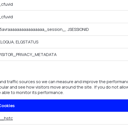
_cfuvid
_cfuvid
f5avraaaaaaaaaaaaaaaa_session_, JSESSIONID
ELOQUA, ELQSTATUS
VISITOR_PRIVACY_METADATA
 and traffic sources so we can measure and improve the performanc
ular and see how visitors move around the site. If you do not all
be able to monitor its performance.
Cookies
__hstc