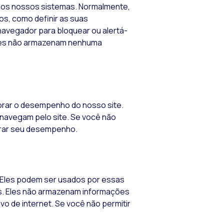
nos nossos sistemas. Normalmente,
os, como definir as suas
navegador para bloquear ou alertá-
es
não armazenam nenhuma
lhorar o desempenho do nosso
site
.
s navegam pelo
site
. Se você não
orar seu desempenho.
Eles podem ser usados ​​por essas
s
. Eles não armazenam informações
ivo de
internet
. Se você não permitir