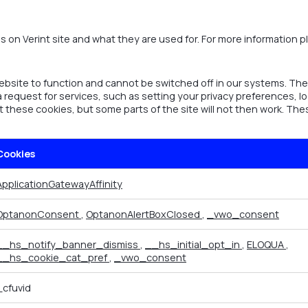
 on Verint site and what they are used for. For more information ple
bsite to function and cannot be switched off in our systems. They
equest for services, such as setting your privacy preferences, logg
t these cookies, but some parts of the site will not then work. Th
Cookies
ApplicationGatewayAffinity
OptanonConsent
,
OptanonAlertBoxClosed
,
_vwo_consent
__hs_notify_banner_dismiss
,
__hs_initial_opt_in
,
ELOQUA
,
__hs_cookie_cat_pref
,
_vwo_consent
_cfuvid