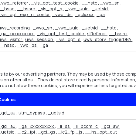
_vwo_referrer
,
_vis_opt_test_cookie
,
__hstc
,
_vwo_sn
,
__hssc
,
__hssrc
,
_vis_opt_s
,
_vwo_uuid
,
_uetvid
,
_vis_opt_exp_n_combi
,
_vwo_ds
,
_gclxxxx
,
_ga
uws_recording
,
_vwo_sn
,
_vwo_uuid
,
_uetvid
,
__hstc
,
_ga_xxxxxxxxxx
,
_vis_opt_test_cookie
,
slReferer
,
__hssrc
,
uws_visitor
,
uws_session
,
_vis_opt_s
,
uws_story_triggerDBA
,
__hssc
,
_vwo_ds
,
_ga
ite by our advertising partners. They may be used by those compan
s on other sites. They do not store directly personal information,
u do not allow these cookies, you will experience less targeted adv
Cookies
_gcl_au
,
utm_bypass
,
_uetsid
_gcl_au
,
_ga_xxxxxxxxxx
,
_li_ss
,
_li_dcdm_c
,
_gcl_aw
,
_uetsid
,
_lc2_fpi
,
_gcl_gs
,
_lc2_fpi_js
,
__hs_opt_out