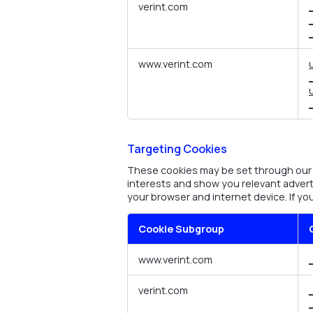
verint.com
www.verint.com
Targeting Cookies
These cookies may be set through our s
interests and show you relevant advert
your browser and internet device. If yo
Cookie Subgroup
Targeting
www.verint.com
Cookies
verint.com