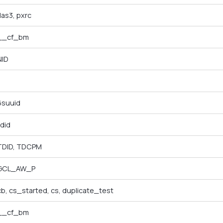
rlas3, pxrc
__cf_bm
NID
6suuid
idid
TDID, TDCPM
GCL_AW_P
cb, cs_started, cs, duplicate_test
__cf_bm