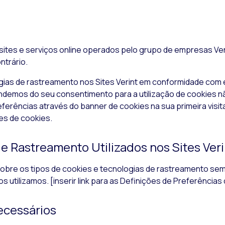
sites
e serviços
online
operados pelo grupo de empresas Ver
ntrário.
gias de rastreamento nos
Sites
Verint em conformidade com e
ndemos do seu consentimento para a utilização de
cookies
nã
eferências através do banner de
cookies
na sua primeira visi
ões de
cookies
.
e Rastreamento Utilizados nos Sites Veri
obre os tipos de
cookies
e tecnologias de rastreamento seme
 os utilizamos. [inserir link para as Definições de Preferênci
ecessários