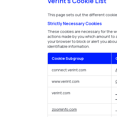
Verint's Cookie List
This page sets out the different cookies
Strictly Necessary Cookies
These cookies are necessary for the we
actions made by you which amount to a r
your browser to block or alert you abou
identifiable information.
Cookie Subgroup
Strictly
connect.verint.com
Necessary
Cookies
www.verint.com
verint.com
zoominfo.com