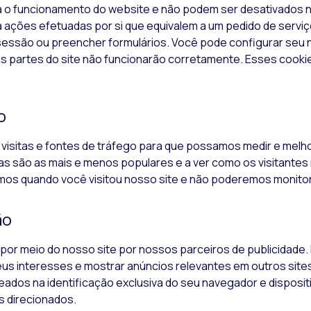
a o funcionamento do
website
e não podem ser desativados 
 ações efetuadas por si que equivalem a um pedido de serviç
r sessão ou preencher formulários. Você pode configurar seu 
as partes do
site
não funcionarão corretamente. Esses
cooki
o
visitas e fontes de tráfego para que possamos medir e me
nas são as mais e menos populares e a ver como os visitante
mos quando você visitou nosso site e não poderemos monit
ão
 por meio do nosso
site
por nossos parceiros de publicidade. 
seus interesses e mostrar anúncios relevantes em outros
site
ados na identificação exclusiva do seu navegador e disposit
s direcionados.